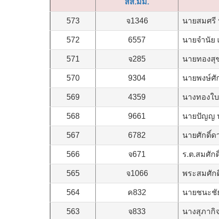
สส.มม.
573
จ1346
นายสมศรี บ
572
6557
นายจำนัย 
571
จ285
นายทองสุ
570
9304
นายพงษ์ศักด
569
4359
นางทองใบ 
568
9661
นายปัญญ บ
567
6782
นายศักดิ์
566
จ671
ร.ต.สมศักดิ
565
จ1066
พระสมศักด
564
ค832
นายชนะชัย
563
จ833
นางสุภากิจ