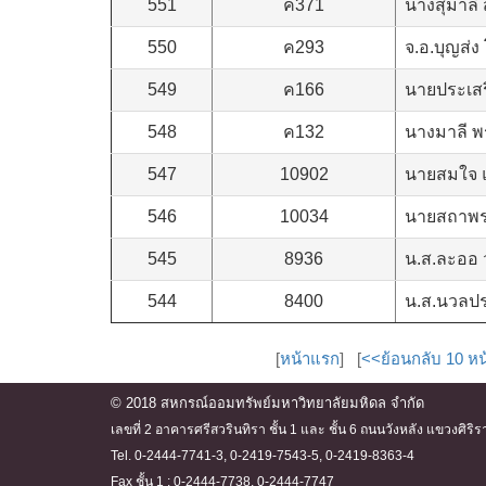
551
ค371
นางสุมาลี
550
ค293
จ.อ.บุญส่
549
ค166
นายประเสริ
548
ค132
นางมาลี 
547
10902
นายสมใจ แ
546
10034
นายสถาพร
545
8936
น.ส.ละออ ว
544
8400
น.ส.นวลปร
[
หน้าแรก
] [
<<ย้อนกลับ 10 หน
© 2018 สหกรณ์ออมทรัพย์มหาวิทยาลัยมหิดล จำกัด
เลขที่ 2 อาคารศรีสวรินทิรา ชั้น 1 และ ชั้น 6 ถนนวังหลัง แขวงศ
Tel. 0-2444-7741-3, 0-2419-7543-5, 0-2419-8363-4
Fax ชั้น 1 : 0-2444-7738, 0-2444-7747