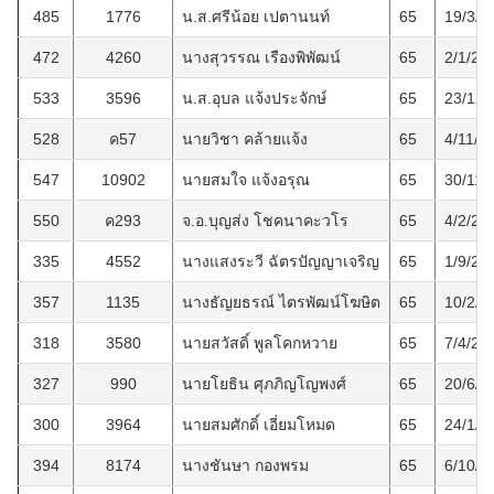
485
1776
น.ส.ศรีน้อย เปตานนท์
65
19/3/2
472
4260
นางสุวรรณ เรืองพิพัฒน์
65
2/1/25
533
3596
น.ส.อุบล แจ้งประจักษ์
65
23/12/
528
ค57
นายวิชา คล้ายแจ้ง
65
4/11/2
547
10902
นายสมใจ แจ้งอรุณ
65
30/11/
550
ค293
จ.อ.บุญส่ง โชคนาคะวโร
65
4/2/25
335
4552
นางแสงระวี ฉัตรปัญญาเจริญ
65
1/9/25
357
1135
นางธัญยธรณ์ ไตรพัฒน์โฆษิต
65
10/2/2
318
3580
นายสวัสดิ์ พูลโคกหวาย
65
7/4/25
327
990
นายโยธิน ศุภภิญโญพงศ์
65
20/6/2
300
3964
นายสมศักดิ์ เอี่ยมโหมด
65
24/1/2
394
8174
นางชันษา กองพรม
65
6/10/2