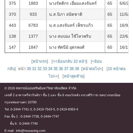
375
1883
นางรัตติกร เอี่ยมแสงจันทร์
65
6/6/25
370
933
น.ส.นิภา สมิตชาติ
65
11/5/2
443
6783
น.ส.แสงจันทร์ เพ็ชรแก้ว
65
16/9/2
138
1377
นาง สมปอง ใช้ไหวพริบ
65
22/6/2
147
1847
นาง ทัศนีย์ อุตรพงศ์
65
16/12/
[
หน้าแรก
] [
<<ย้อนกลับ 10 หน้า
] [
<ย้อน
กลับ
] หน้า
30
31
32
33
34
35
36
37
38
39
[
หน้าต่อไป>
] [
10 หน้าต่อ
ไป>>
] [
หน้าสุดท้าย
]
© 2018 สหกรณ์ออมทรัพย์มหาวิทยาลัยมหิดล จำกัด
เลขที่ 2 อาคารศรีสวรินทิรา ชั้น 1 และ ชั้น 6 ถนนวังหลัง แขวงศิริราช เขตบางกอกน้อย
กรุงเทพมหานคร 10700
Tel. 0-2444-7741-3, 0-2419-7543-5, 0-2419-8363-4
Fax ชั้น 1 : 0-2444-7738, 0-2444-7747
ชั้น 6 : 0-2444-7740
E-mail : info@musaving.com