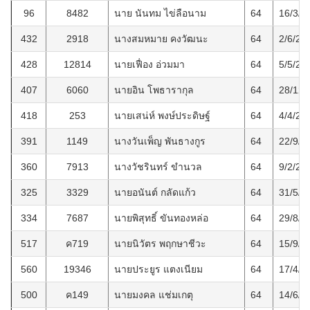
96
8482
นาย นันทม ไข่ลือนาม
64
16/3/2
432
2918
นางสมหมาย คงวัฒนะ
64
2/6/25
428
12814
นายเฟื่อง อ่วมมา
64
5/5/25
407
6060
นายอิน โพธารากุล
64
28/12/
418
253
นายเสน่ห์ พงษ์ประดิษฐ์
64
4/4/25
391
1149
นางวันเพ็ญ พันธางกูร
64
22/9/2
360
7913
นางวัชรินทร์ ขำนวล
64
9/2/25
325
3329
นายอนันต์ กลัดแก้ว
64
31/5/2
334
7687
นายพิสุทธิ์ ขันทองหล่อ
64
29/8/2
517
ค719
นายนิวัตร พฤกษาชีวะ
64
15/9/2
560
19346
นายประยูร แตงเนียม
64
17/4/2
500
ค149
นายมงคล แช่มเกตุ
64
14/6/2