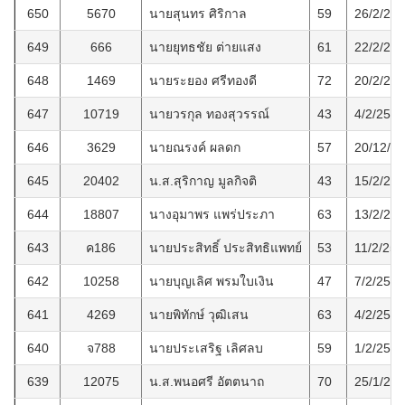
650
5670
นายสุนทร ศิริกาล
59
26/2/25
649
666
นายยุทธชัย ต่ายแสง
61
22/2/25
648
1469
นายระยอง ศรีทองดี
72
20/2/25
647
10719
นายวรกุล ทองสุวรรณ์
43
4/2/2563
646
3629
นายณรงค์ ผลดก
57
20/12/2
645
20402
น.ส.สุริกาญ มูลกิจติ
43
15/2/25
644
18807
นางอุมาพร แพร่ประภา
63
13/2/25
643
ค186
นายประสิทธิ์ ประสิทธิแพทย์
53
11/2/256
642
10258
นายบุญเลิศ พรมใบเงิน
47
7/2/2563
641
4269
นายพิทักษ์ วุฒิเสน
63
4/2/2563
640
จ788
นายประเสริฐ เลิศลบ
59
1/2/2563
639
12075
น.ส.พนอศรี อัตตนาถ
70
25/1/25