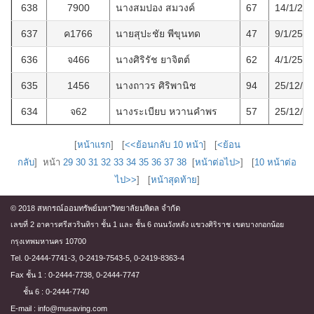
638
7900
นางสมปอง สมวงค์
67
14/1/25
637
ค1766
นายสุปะชัย พีขุนทด
47
9/1/2563
636
จ466
นางศิริรัช ยาจิตต์
62
4/1/2563
635
1456
นางถาวร ศิริพานิช
94
25/12/2
634
จ62
นางระเบียบ หวานคำพร
57
25/12/2
[
หน้าแรก
] [
<<ย้อนกลับ 10 หน้า
] [
<ย้อน
กลับ
] หน้า
29
30
31
32
33
34
35
36
37
38
[
หน้าต่อไป>
] [
10 หน้าต่อ
ไป>>
] [
หน้าสุดท้าย
]
© 2018 สหกรณ์ออมทรัพย์มหาวิทยาลัยมหิดล จำกัด
เลขที่ 2 อาคารศรีสวรินทิรา ชั้น 1 และ ชั้น 6 ถนนวังหลัง แขวงศิริราช เขตบางกอกน้อย
กรุงเทพมหานคร 10700
Tel. 0-2444-7741-3, 0-2419-7543-5, 0-2419-8363-4
Fax ชั้น 1 : 0-2444-7738, 0-2444-7747
ชั้น 6 : 0-2444-7740
E-mail : info@musaving.com