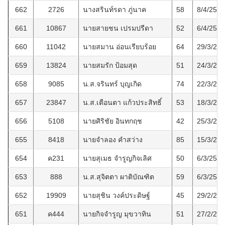
662
2726
นางสรินท์รดา ภู่นาค
58
8/4/2563
661
10867
นายสายชน เปรมปรีดา
52
6/4/2563
660
11042
นายสมาน อ่อนเรียบร้อย
64
29/3/25
659
13824
นายสมรัก ป้อมสุด
51
24/3/25
658
9085
น.ส.จรินทร์ บุญเกิด
74
22/3/25
657
23847
น.ส.เตือนตา แก้วประสิทธิ์
53
18/3/25
656
5108
นายศิริชัย อินทกฤช
42
25/3/25
655
8418
นายจำลอง คำสว่าง
85
15/3/25
654
ค231
นายสุเมธ จำรูญกิจเลิศ
50
6/3/2563
653
888
น.ส.สุจิตตา ผาติบัณฑิต
59
6/3/2563
652
19909
นายสุชิน วงค์ประดิษฐ์
45
29/2/25
651
ค444
นายกิจจำรูญ มุขวาทิน
51
27/2/25