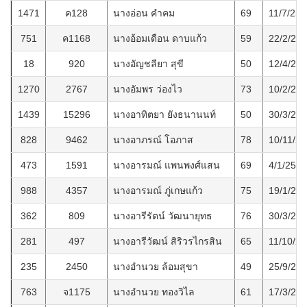
1471
ค128
นางอ่อน คำคม
69
11/7/256
751
ค1168
นางอ้อมเดือน ดาบแก้ว
59
22/2/25
18
920
นางอัญชลียา สุขี
50
12/4/25
1270
2767
นางอัมพร ว่องไว
73
10/2/25
1439
15296
นางอาทิตยา ยังธนานนท์
50
30/3/25
828
9462
นางอาภรณ์ โอภาส
78
10/11/2
473
1591
นางอารมณ์ แพนพงศ์แสน
69
4/1/2561
988
4357
นางอารมณ์ ภู่เกษแก้ว
75
19/1/25
362
809
นางอารีรัตน์ วัฒนายุทธ
76
30/3/25
281
497
นางอารีวัฒน์ สิริวรไกรสิน
65
11/10/2
235
2450
นางอำนวย ล้อมสุขา
49
25/9/25
763
จ1175
นางอำนวย ทองวิไล
61
17/3/25