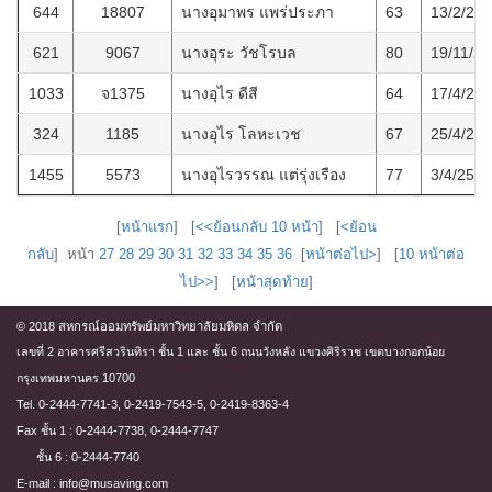
644
18807
นางอุมาพร แพร่ประภา
63
13/2/25
621
9067
นางอุระ วัชโรบล
80
19/11/2
1033
จ1375
นางอุไร ดีสี
64
17/4/25
324
1185
นางอุไร โลหะเวช
67
25/4/25
1455
5573
นางอุไรวรรณ แต่รุ่งเรือง
77
3/4/2569
[
หน้าแรก
] [
<<ย้อนกลับ 10 หน้า
] [
<ย้อน
กลับ
] หน้า
27
28
29
30
31
32
33
34
35
36
[
หน้าต่อไป>
] [
10 หน้าต่อ
ไป>>
] [
หน้าสุดท้าย
]
© 2018 สหกรณ์ออมทรัพย์มหาวิทยาลัยมหิดล จำกัด
เลขที่ 2 อาคารศรีสวรินทิรา ชั้น 1 และ ชั้น 6 ถนนวังหลัง แขวงศิริราช เขตบางกอกน้อย
กรุงเทพมหานคร 10700
Tel. 0-2444-7741-3, 0-2419-7543-5, 0-2419-8363-4
Fax ชั้น 1 : 0-2444-7738, 0-2444-7747
ชั้น 6 : 0-2444-7740
E-mail : info@musaving.com