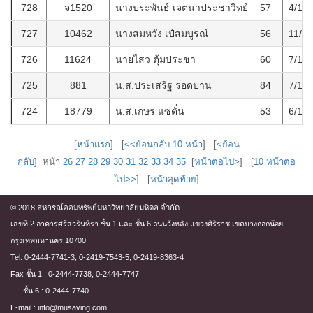
728
จ1520
นางประพันธ์ เจตนาประชาวิทย์
57
4/12
727
10462
นางสมหวัง เป๋สมบูรณ์
56
11/1
726
11624
นายไสว ตุ้มประชา
60
7/11/
725
881
น.ส.ประเสริฐ รอดปาน
84
7/11/
724
18779
น.ส.เกษร แซ่ตั๋น
53
6/11/
[
หน้าแรก
] [
<<ย้อนกลับ 10 หน้า
] [
<ย้อน
กลับ
] หน้า
26
27
28
29
30
31
32
33
34
35
[
หน้าต่อไป>
] [
10 หน้าต่อ
ไป>>
] [
หน้าสุดท้าย
]
© 2018 สหกรณ์ออมทรัพย์มหาวิทยาลัยมหิดล จำกัด
เลขที่ 2 อาคารศรีสวรินทิรา ชั้น 1 และ ชั้น 6 ถนนวังหลัง แขวงศิริราช เขตบางกอกน้อย
กรุงเทพมหานคร 10700
Tel. 0-2444-7741-3, 0-2419-7543-5, 0-2419-8363-4
Fax ชั้น 1 : 0-2444-7738, 0-2444-7747
ชั้น 6 : 0-2444-7740
E-mail : info@musaving.com