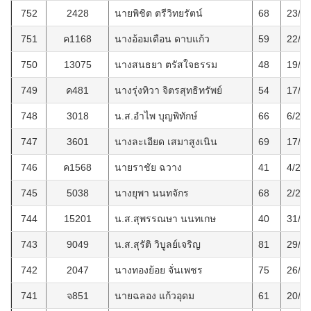
752
2428
นายพิชิต ตรีวิทยรัตน์
68
23/2
751
ค1168
นางอ้อมเดือน ดาบแก้ว
59
22/2
750
13075
นางสนธยา ตรัสใจธรรม
48
19/2
749
ค481
นางรุ่งทิวา จิตรสุทธิทรัพย์
54
17/2
748
3018
น.ส.อำไพ บุญพิทักษ์
66
6/2/2
747
3601
นางละเอียด เสมาสูงเนิน
69
17/2
746
ค1568
นายราชัย ฉวาง
41
4/2/2
745
5038
นางยุพา นนทจักร
68
2/2/2
744
15201
น.ส.สุพรรณษา นนทเกษ
40
31/1
743
9049
น.ส.สุรัติ วิบูลย์เจริญ
81
29/1
742
2047
นางทองย้อย จั่นเพชร
75
26/1
741
จ851
นายฉลอง แก้วอุดม
61
20/1