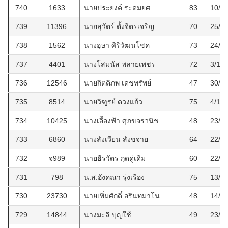
740
1633
นายประยงค์ ระดมยศ
83
10/1
739
11396
นายสุวัตร์ ตั้งจิตรเจริญ
70
25/1
738
1562
นางอุษา ศิริวัฒนโชค
73
24/1
737
4401
นางโสมนัส พลายเพชร
72
3/1/2
736
12546
นายกิตติภพ เดชทรัพย์
47
30/1
735
8514
นายวิฑูรย์ ดวงแก้ว
75
4/12
734
10425
นางเอื้องฟ้า ศุภขจรวนิช
48
23/1
733
6860
นางสังเวียน สังขจาย
64
22/1
732
จ989
นายธีรวัตร กุดดู่เดิม
60
22/1
731
798
น.ส.อังคณา รุ่งเรือง
75
13/1
730
23730
นายเพิ่มศักดิ์ อรินทมาโน
48
14/1
729
14844
นางมะลิ บุญใช้
49
23/1