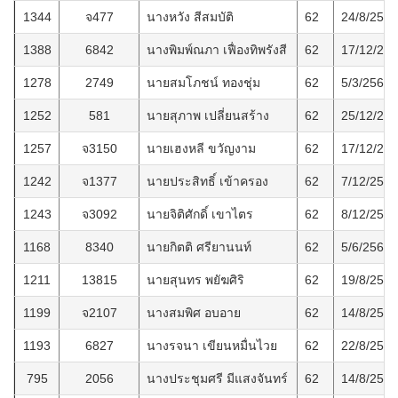
1344
จ477
นางหวัง สีสมบัติ
62
24/8/2568
1388
6842
นางพิมพ์ณภา เฟื่องทิพรังสี
62
17/12/25
1278
2749
นายสมโภชน์ ทองชุ่ม
62
5/3/2568
1252
581
นายสุภาพ เปลี่ยนสร้าง
62
25/12/25
1257
จ3150
นายเฮงหลี ขวัญงาม
62
17/12/25
1242
จ1377
นายประสิทธิ์ เข้าครอง
62
7/12/2567
1243
จ3092
นายจิติศักดิ์ เขาไตร
62
8/12/2567
1168
8340
นายกิตติ ศรียานนท์
62
5/6/2567
1211
13815
นายสุนทร พยัฆศิริ
62
19/8/2567
1199
จ2107
นางสมพิศ อบอาย
62
14/8/2567
1193
6827
นางรจนา เขียนหมื่นไวย
62
22/8/2567
795
2056
นางประชุมศรี มีแสงจันทร์
62
14/8/2564