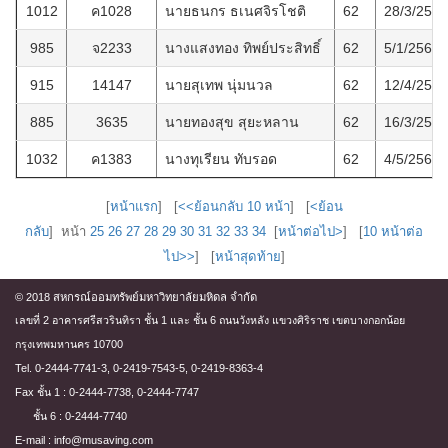
1012
ค1028
นายธนกร ธเนศจิรโชติ
62
28/3/2566
985
จ2233
นางแสงทอง ทิพย์ประสิทธิ์
62
5/1/2566
915
14147
นายสุเทพ นุ่มนวล
62
12/4/2565
885
3635
นายทองสุข สุยะหลาน
62
16/3/2565
1032
ค1383
นางทุเรียน ทับรอด
62
4/5/2566
[
หน้าแรก
] [
<<ย้อนกลับ 10 หน้า
] [
<ย้อน
กลับ
] หน้า
25
26
27
28
29
30
31
32
33
34
[
หน้าต่อไป>
] [
10 หน้าต่อ
ไป>>
] [
หน้าสุดท้าย
]
© 2018 สหกรณ์ออมทรัพย์มหาวิทยาลัยมหิดล จำกัด
เลขที่ 2 อาคารศรีสวรินทิรา ชั้น 1 และ ชั้น 6 ถนนวังหลัง แขวงศิริราช เขตบางกอกน้อย
กรุงเทพมหานคร 10700
Tel. 0-2444-7741-3, 0-2419-7543-5, 0-2419-8363-4
Fax ชั้น 1 : 0-2444-7738, 0-2444-7747
ชั้น 6 : 0-2444-7740
E-mail : info@musaving.com