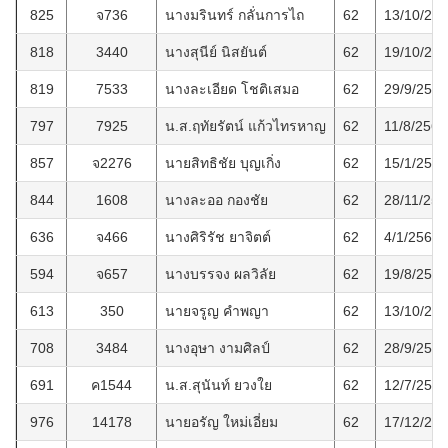
825
จ736
นางมรินทร์ กลั่นการไถ
62
13/10/25
818
3440
นางสุนีย์ นิสยันต์
62
19/10/25
819
7533
นางละเอียด โชติเสมอ
62
29/9/2564
797
7925
น.ส.ฤทัยรัตน์ แก้วไทรหาญ
62
11/8/2564
857
จ2276
นายสิทธิชัย บุญเกิ่ง
62
15/1/2565
844
1608
นางละออ กองชัย
62
28/11/256
636
จ466
นางศิริรัช ยาจิตต์
62
4/1/2563
594
จ657
นางบรรจง ผลวิลัย
62
19/8/2562
613
350
นายจรูญ คำพญา
62
13/10/25
708
3484
นางอุษา งามศิลป์
62
28/9/2563
691
ค1544
น.ส.สุนันท์ ยวงใย
62
12/7/2563
976
14178
นายอรัญ ใหม่เอี่ยม
62
17/12/25