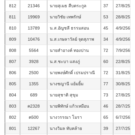
812
21346
นายสุเมธ สืบตระกูล
37
27/8/2564
811
19969
นายวิชัย เทพรักษ์
53
28/8/2564
810
13789
น.ส.อัญชลี ธรรมสอน
45
4/9/2564
809
10476
น.ส.เกษลาวัลย์ จุดสุภาพ
34
4/9/2564
808
5564
นายสำอางค์ ทองปาน
72
7/9/2564
807
3928
น.ส.ชะบา แสงภู่
60
22/8/2564
806
2500
นายพงษ์ศักดิ์ เปรมปราณี
72
31/8/2564
805
1355
นางชญานี แย้มยิ้ม
77
30/8/2564
804
689
นายสุชาติ สุขุม
73
27/8/2564
803
ค2328
นายพิทักษ์ แก้วเหมือน
46
28/7/2564
802
ค500
นางวรรณา โมรา
65
6/7/2564
801
12267
นางวิมล ทับคล้าย
39
27/7/2564