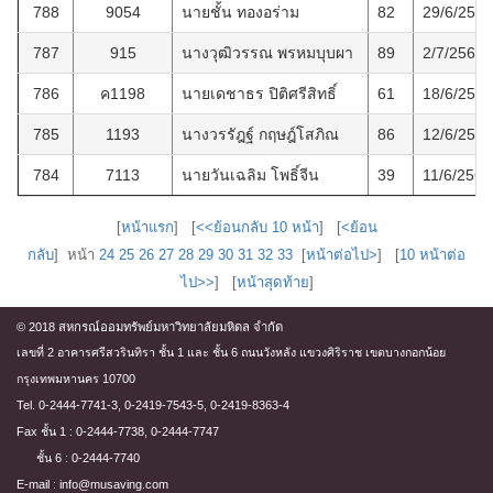
788
9054
นายชั้น ทองอร่าม
82
29/6/2564
787
915
นางวุฒิวรรณ พรหมบุบผา
89
2/7/2564
786
ค1198
นายเดชาธร ปิติศรีสิทธิ์
61
18/6/2564
785
1193
นางวรรัฎฐ์ กฤษฎ์โสภิณ
86
12/6/2564
784
7113
นายวันเฉลิม โพธิ์จีน
39
11/6/2564
[
หน้าแรก
] [
<<ย้อนกลับ 10 หน้า
] [
<ย้อน
กลับ
] หน้า
24
25
26
27
28
29
30
31
32
33
[
หน้าต่อไป>
] [
10 หน้าต่อ
ไป>>
] [
หน้าสุดท้าย
]
© 2018 สหกรณ์ออมทรัพย์มหาวิทยาลัยมหิดล จำกัด
เลขที่ 2 อาคารศรีสวรินทิรา ชั้น 1 และ ชั้น 6 ถนนวังหลัง แขวงศิริราช เขตบางกอกน้อย
กรุงเทพมหานคร 10700
Tel. 0-2444-7741-3, 0-2419-7543-5, 0-2419-8363-4
Fax ชั้น 1 : 0-2444-7738, 0-2444-7747
ชั้น 6 : 0-2444-7740
E-mail : info@musaving.com