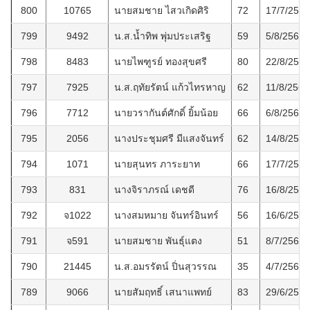
800
10765
นายสมชาย ไสวเกิดศิริ
72
17/7/2564
799
9492
น.ส.น้ำทิพ พุ่มประเสริฐ
59
5/8/2564
798
8483
นายไพฑูรย์ ทองสุขศรี
80
22/8/2564
797
7925
น.ส.ฤทัยรัตน์ แก้วไทรหาญ
62
11/8/2564
796
7712
นายวรากันต์ศักดิ์ ยิ้มน้อย
66
6/8/2564
795
2056
นางประชุมศรี มีแสงจันทร์
62
14/8/2564
794
1071
นายสุนทร ภาระยาท
66
17/7/2564
793
831
นางจิราภรณ์ เดชดี
76
16/8/2564
792
จ1022
นางสมหมาย จันทร์อินทร์
56
16/6/2564
791
จ591
นายสมชาย พันธุ์แตง
51
8/7/2564
790
21445
น.ส.อมรรัตน์ ปิ่นสุวรรณ
35
4/7/2564
789
9066
นายสัมฤทธิ์ เสนาแพทย์
83
29/6/2564