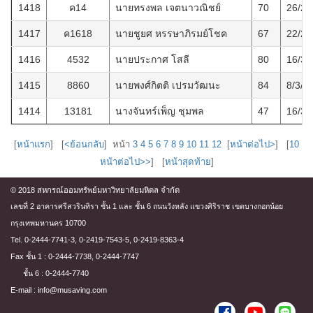
1418
ค14
นายทรงพล เจตนาวณิชย์
70
26/2/
1417
ค1618
นายชูยศ หรรษาภิรมย์โชค
67
22/2/
1416
4532
นายประกาศ โสลี
80
16/3/
1415
8860
นายพงศ์กิตติ เปรมวัฒนะ
84
8/3/2
1414
13181
นางจันทร์เพ็ญ ชุมพล
47
16/3/
[
หน้าแรก
] [
<ย้อนกลับ
] หน้า
3
4
5
6
7
8
9
10
11
12
[
หน้าต่อไป>
] [
10
หน้าต่อไป>>
] [
หน้าสุดท้าย
]
© 2018 สหกรณ์ออมทรัพย์มหาวิทยาลัยมหิดล จำกัด
เลขที่ 2 อาคารศรีสวรินทิรา ชั้น 1 และ ชั้น 6 ถนนวังหลัง แขวงศิริราช เขตบางกอกน้อย
กรุงเทพมหานคร 10700
Tel. 0-2444-7741-3, 0-2419-7543-5, 0-2419-8363-4
Fax ชั้น 1 : 0-2444-7738, 0-2444-7747
ชั้น 6 : 0-2444-7740
E-mail : info@musaving.com