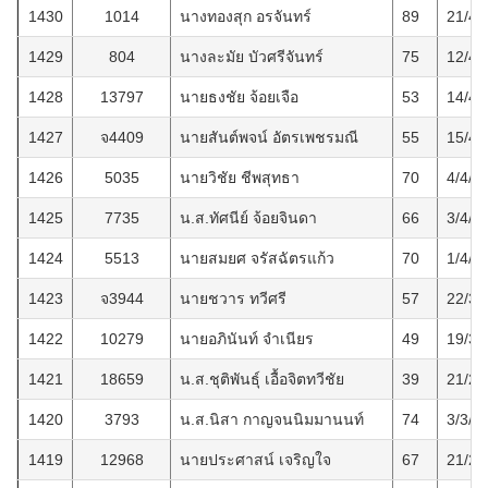
1430
1014
นางทองสุก อรจันทร์
89
21/4/
1429
804
นางละมัย บัวศรีจันทร์
75
12/4/
1428
13797
นายธงชัย จ้อยเจือ
53
14/4/
1427
จ4409
นายสันต์พจน์ อัตรเพชรมณี
55
15/4/
1426
5035
นายวิชัย ชีพสุทธา
70
4/4/2
1425
7735
น.ส.ทัศนีย์ จ้อยจินดา
66
3/4/2
1424
5513
นายสมยศ จรัสฉัตรแก้ว
70
1/4/2
1423
จ3944
นายชวาร ทวีศรี
57
22/3/
1422
10279
นายอภินันท์ จำเนียร
49
19/3/
1421
18659
น.ส.ชุติพันธุ์ เอื้อจิตทวีชัย
39
21/2/
1420
3793
น.ส.นิสา กาญจนนิมมานนท์
74
3/3/2
1419
12968
นายประศาสน์ เจริญใจ
67
21/2/