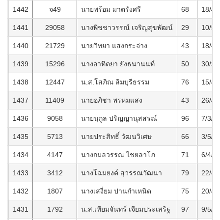
1442
จ49
นายพร้อม มาตรังศรี
68
18/4/
1441
29058
นางพิชชาวรรณ์ เจริญสุขพัฒน์
29
10/5/
1440
21729
นายวิทยา แสงกระจ่าง
43
18/4/
1439
15296
นางอาทิตยา ยังธนานนท์
50
30/3/
1438
12447
น.ส.โสภิณ ลิมบุรีธรรม
76
15/4/
1437
11409
นายอภิชา พรหมแสง
43
26/4/
1436
9058
นายนุกูล ปริญญานุสสรณ์
96
7/3/2
1435
5713
นายประสิทธิ์ วัฒนวิเศษ
66
3/5/2
1434
4147
นางกมลวรรณ ไชยลาโภ
71
6/4/2
1433
3412
นางโฉมยงค์ สุวรรณวัฒนา
79
22/4/
1432
1807
นางเสงี่ยม ปานกำเหนิด
75
20/4/
1431
1792
น.ส.เทียมจันทร์ เจียมประเสริฐ
97
9/5/2