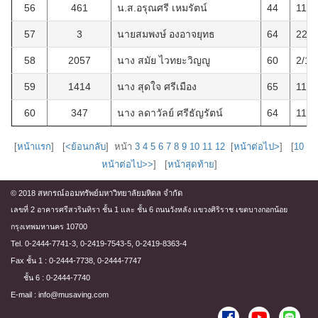
56
461
น.ส.อรุณศรี เหมรัตน์
44
11/9
57
3
นายสมพงษ์ องอาจยุทธ
64
22/9
58
2057
นาง สมัย ไวทยะวิญญู
60
2/10
59
1414
นาง สุดใจ ศรีเมือง
65
11/1
60
347
นาง ลดาวัลย์ ศรีธัญรัตน์
64
11/1
[
หน้าแรก
] [
<ย้อนกลับ
] หน้า
3
4
5
6
7
8
9
10
11
12
[
หน้าต่อไป>
] [
10
หน้าต่อไป>>
] [
หน้าสุดท้าย
]
© 2018 สหกรณ์ออมทรัพย์มหาวิทยาลัยมหิดล จำกัด
เลขที่ 2 อาคารศรีสวรินทิรา ชั้น 1 และ ชั้น 6 ถนนวังหลัง แขวงศิริราช เขตบางกอกน้อย
กรุงเทพมหานคร 10700
Tel. 0-2444-7741-3, 0-2419-7543-5, 0-2419-8363-4
Fax ชั้น 1 : 0-2444-7738, 0-2444-7747
ชั้น 6 : 0-2444-7740
E-mail : info@musaving.com