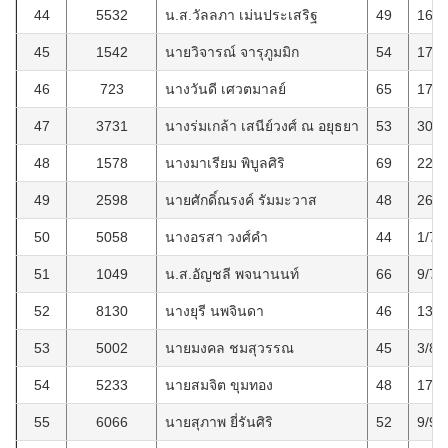
44
5532
น.ส.วัลลภา เม่นประเสริฐ
49
16/3
45
1542
นายวิจารณ์ จารุภูมมิก
54
17/4
46
723
นางวันดี เศวตมาลย์
65
17/5
47
3731
นางร่มเกล้า เสนีย์วงศ์ ณ อยุธยา
53
30/5
48
1578
นางมาเรียม พิบูลศิริ
69
22/6
49
2598
นายศักดิ์ณรงค์ รัมมะวาส
48
26/6
50
5058
นางอรสา วงศ์คำ
44
1/7/
51
1049
น.ส.อัญชลี พจนานนท์
66
9/7/
52
8130
นางยุรี นพจินดา
46
13/7
53
5002
นายมงคล ชมสุวรรณ
45
3/8/
54
5233
นายสมจิต ขุมทอง
48
17/8
55
6066
นายสุภาพ ยี่รันศิริ
52
9/9/