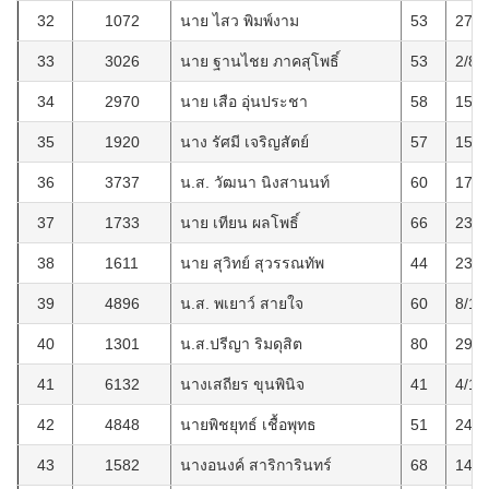
32
1072
นาย ไสว พิมพ์งาม
53
27/7
33
3026
นาย ฐานไชย ภาคสุโพธิ์
53
2/8/
34
2970
นาย เสือ อุ่นประชา
58
15/8
35
1920
นาง รัศมี เจริญสัตย์
57
15/9
36
3737
น.ส. วัฒนา นิงสานนท์
60
17/9
37
1733
นาย เทียน ผลโพธิ์
66
23/9
38
1611
นาย สุวิทย์ สุวรรณทัพ
44
23/1
39
4896
น.ส. พเยาว์ สายใจ
60
8/11
40
1301
น.ส.ปรีญา ริมดุสิต
80
29/1
41
6132
นางเสถียร ขุนพินิจ
41
4/12
42
4848
นายพิชยุทธ์ เชื้อพุทธ
51
24/1
43
1582
นางอนงค์ สาริการินทร์
68
14/1