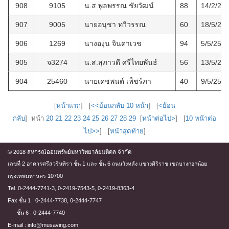
908
9105
น.ส.พูลพรรณ ชัยวัฒน์
88
14/2/25
907
9005
นายอนุชา ทวีวรรณ
60
18/5/25
906
1269
นางองุ่น จินดาเวช
94
5/5/256
905
จ3274
น.ส.สุภาวดี ศรีไทยพันธ์
56
13/5/25
904
25460
นายเดชพนต์ เพ็ชร์ภา
40
9/5/256
[
หน้าแรก
] [
<<ย้อนกลับ 10 หน้า
] [
<ย้อน
กลับ
] หน้า
20
21
22
23
24
25
26
27
28
29
[
หน้าต่อไป>
] [
10 หน้าต่อ
ไป>>
] [
หน้าสุดท้าย
]
© 2018 สหกรณ์ออมทรัพย์มหาวิทยาลัยมหิดล จำกัด
เลขที่ 2 อาคารศรีสวรินทิรา ชั้น 1 และ ชั้น 6 ถนนวังหลัง แขวงศิริราช เขตบางกอกน้อย
กรุงเทพมหานคร 10700
Tel. 0-2444-7741-3, 0-2419-7543-5, 0-2419-8363-4
Fax ชั้น 1 : 0-2444-7738, 0-2444-7747
ชั้น 6 : 0-2444-7740
E-mail : info@musaving.com