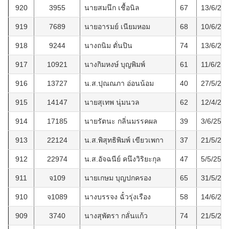
920
3955
นายสมนึก เชื้อนิล
67
13/6/25
919
7689
นายอารมย์ เนียมหอม
68
10/6/25
918
9244
นางถนิม ตั่นปิน
74
13/6/25
917
10921
นางกิมหงษ์ บุญพิมพ์
61
11/6/25
916
13727
น.ส.ปุณณภา อ่อนน้อม
40
27/5/25
915
14147
นายสุเทพ นุ่มนวล
62
12/4/25
914
17185
นายรัตนะ กลิ่นมรรคผล
39
3/6/256
913
22124
น.ส.พิสุทธิพิมพ์ เขียวเพกา
37
21/5/25
912
22974
น.ส.อัจฉนีย์ คนึงวิริยะกุล
47
5/5/256
911
จ109
นายเกษม บุญปกครอง
65
31/5/25
910
จ1089
นางบรรจง ฉั๋วรุ่งเรือง
58
14/6/25
909
3740
นางสุพัตรา กลั่นแก้ว
74
21/5/25