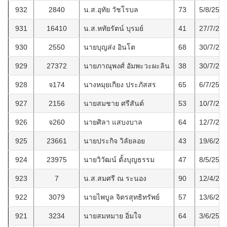
932
2840
น.ส.อุทัย วัชโรบล
73
5/8/256
931
16410
น.ส.หทัยรัตน์ บุรมย์
41
27/7/25
930
2550
นายบุญส่ง อินโต
68
30/7/25
929
27372
นายภาณุพงศ์ อัมพะวะผะลิน
38
30/7/25
928
จ174
นางหมุยเกียง ประภัสสร
65
6/7/256
927
2156
นายสมชาย ศรีสันต์
53
10/7/25
926
จ260
นายศิลา แสบงบาล
64
12/7/25
925
23661
นายประกิจ วิลัยลอย
43
19/6/25
924
23975
นายวิวัฒน์ ตั้งบุญธรรม
47
8/5/256
923
7
น.ส.สมศรี ณ ระนอง
90
12/4/25
922
3079
นายไพบูล จิตรสุทธิทรัพย์
57
13/6/25
921
3234
นายสมหมาย อิ่มใจ
64
3/6/256