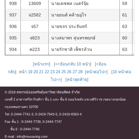
938
13609
นายเดชพล เนตร์จุ้ย
59
1
937
จ2582
นายยนต์ คล้ายอุไร
61
2
936
จ57
นายขจร ประจันทร์
63
4
935
จ823
นางสมาพร สุนทรพฤกษ์
60
1
934
ค223
นายรักชาติ เพ็ชรล้วน
63
2
[
หน้าแรก
] [
<<ย้อนกลับ 10 หน้า
] [
<ย้อน
กลับ
] หน้า
19
20
21
22
23
24
25
26
27
28
[
หน้าต่อไป>
] [
10 หน้าต่อ
ไป>>
] [
หน้าสุดท้าย
]
© 2018 สหกรณ์ออมทรัพย์มหาวิทยาลัยมหิดล จำกัด
เลขที่ 2 อาคารศรีสวรินทิรา ชั้น 1 และ ชั้น 6 ถนนวังหลัง แขวงศิริราช เขตบางกอกน้อย
กรุงเทพมหานคร 10700
Tel. 0-2444-7741-3, 0-2419-7543-5, 0-2419-8363-4
Fax ชั้น 1 : 0-2444-7738, 0-2444-7747
ชั้น 6 : 0-2444-7740
E-mail : info@musaving.com