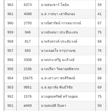
962
6373
นายสมเชาว์ โตอ้น
59
1
961
4088
น.ส.วาสนา เสาหินกอง
41
6
960
2793
นางนิศารัตน์ การสมวรรณ์
57
2
959
946
นางมันทนา ประทีปะเสน
75
2
958
817
นายรังสรรค์ ประดับวงษ์
68
2
957
650
นางเจอดใจ จารุปาณฑุ
76
2
956
3308
นายประเสริฐ มะลิวงษ์
69
2
955
2196
นางปรีดา วิทยาฤทธิพากร
69
7
954
15675
น.ส.เสาวภา พรสิริพงษ์
68
3
953
9851
น.ส.สุมาลัย พันธ์วิชัย
69
2
952
1576
นางอุดมทรัพย์ คร้ามอุดม
75
2
951
ค949
นายสมบัติ ปินตา
50
1