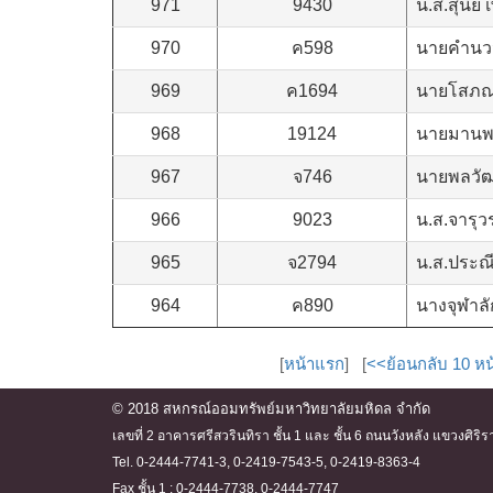
971
9430
น.ส.สุนีย์
970
ค598
นายคำนวน
969
ค1694
นายโสภณ
968
19124
นายมานพ
967
จ746
นายพลวัฒ
966
9023
น.ส.จารุว
965
จ2794
น.ส.ประณ
964
ค890
นางจุฬาลั
[
หน้าแรก
] [
<<ย้อนกลับ 10 หน
© 2018 สหกรณ์ออมทรัพย์มหาวิทยาลัยมหิดล จำกัด
เลขที่ 2 อาคารศรีสวรินทิรา ชั้น 1 และ ชั้น 6 ถนนวังหลัง แขวงศ
Tel. 0-2444-7741-3, 0-2419-7543-5, 0-2419-8363-4
Fax ชั้น 1 : 0-2444-7738, 0-2444-7747