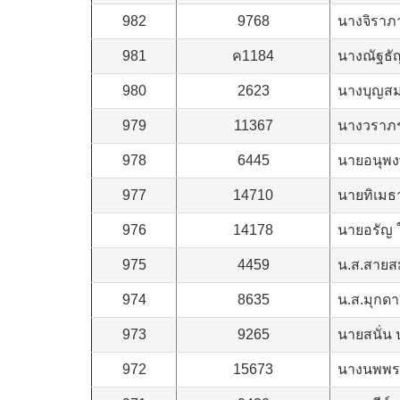
982
9768
นางจิราภา
981
ค1184
นางณัฐธัญ
980
2623
นางบุญสม
979
11367
นางวราภร
978
6445
นายอนุพงษ์
977
14710
นายทิเมธา
976
14178
นายอรัญ ใ
975
4459
น.ส.สายสม
974
8635
น.ส.มุกดา
973
9265
นายสนั่น 
972
15673
นางนพพร 