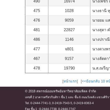
490
16974
นางเพชรี เ
475
1028
นางธานี ห
476
9059
นายยม แส
481
22827
นางสุดา 
486
1146
นางปราณี
477
จ801
นางดวงพร 
467
9157
นางลัดดาว
478
19790
น.ส.ณรีญาภ
[
หน้าแรก
] [
<<ย้อนกลับ 10 หน
© 2018 สหกรณ์ออมทรัพย์มหาวิทยาลัยมหิดล จำกัด
เลขที่ 2 อาคารศรีสวรินทิรา ชั้น 1 และ ชั้น 6 ถนนวังหลัง แขวงศ
Tel. 0-2444-7741-3, 0-2419-7543-5, 0-2419-8363-4
Fax ชั้น 1 : 0-2444-7738, 0-2444-7747