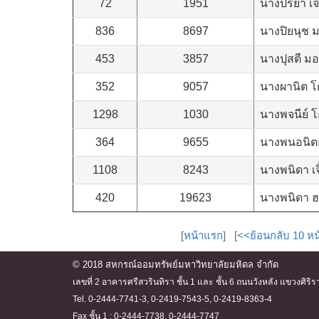
72
1951
นางปรียา เ
836
8697
นางปิยนุช ม
453
3857
นางปุสตี 
352
9057
นางผานิต 
1298
1030
นางพจนีย์ 
364
9655
นางพนอนิตย
1108
8243
นางพนิดา เจ
420
19623
นางพนิดา 
[
หน้าแรก
] [
<<ย้อนกลับ 10 หน
© 2018 สหกรณ์ออมทรัพย์มหาวิทยาลัยมหิดล จำกัด
เลขที่ 2 อาคารศรีสวรินทิรา ชั้น 1 และ ชั้น 6 ถนนวังหลัง แขวงศ
Tel. 0-2444-7741-3, 0-2419-7543-5, 0-2419-8363-4
Fax ชั้น 1 : 0-2444-7738, 0-2444-7747