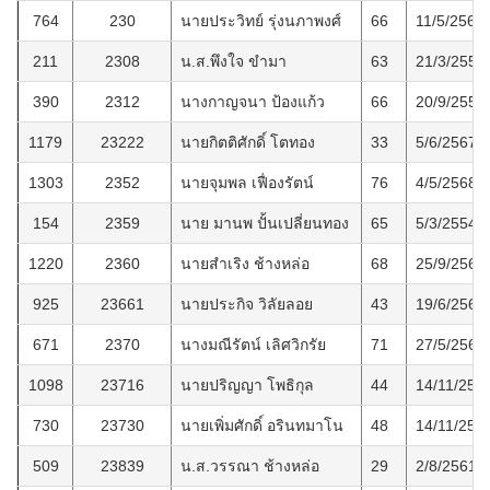
764
230
นายประวิทย์ รุ่งนภาพงศ์
66
11/5/2564
211
2308
น.ส.พึงใจ ขำมา
63
21/3/2556
390
2312
นางกาญจนา ป้องแก้ว
66
20/9/2559
1179
23222
นายกิตติศักดิ์ โตทอง
33
5/6/2567
1303
2352
นายจุมพล เฟื่องรัตน์
76
4/5/2568
154
2359
นาย มานพ ปั้นเปลี่ยนทอง
65
5/3/2554
1220
2360
นายสำเริง ช้างหล่อ
68
25/9/2567
925
23661
นายประกิจ วิลัยลอย
43
19/6/2565
671
2370
นางมณีรัตน์ เลิศวิกรัย
71
27/5/2563
1098
23716
นายปริญญา โพธิกุล
44
14/11/256
730
23730
นายเพิ่มศักดิ์ อรินทมาโน
48
14/11/256
509
23839
น.ส.วรรณา ช้างหล่อ
29
2/8/2561