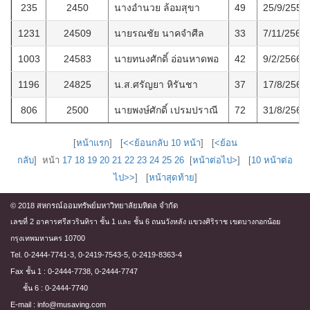
235
2450
นางอำนวย ล้อมสุขา
49
25/9/2556
1231
24509
นายรณชัย นาคจำศีล
33
7/11/2567
1003
24583
นายทนงศักดิ์ อ่อนหาดพอ
42
9/2/2566
1196
24825
น.ส.ศรัญยา หิรันชา
37
17/8/2567
806
2500
นายพงษ์ศักดิ์ เปรมปราณี
72
31/8/2564
[
หน้าแรก
] [
<<ย้อนกลับ 10 หน้า
] [
<ย้อน
กลับ
] หน้า
17
18
19
20
21
22
23
24
25
26
[
หน้าต่อไป>
] [
10 หน้าต่อ
ไป>>
] [
หน้าสุดท้าย
]
© 2018 สหกรณ์ออมทรัพย์มหาวิทยาลัยมหิดล จำกัด
เลขที่ 2 อาคารศรีสวรินทิรา ชั้น 1 และ ชั้น 6 ถนนวังหลัง แขวงศิริราช เขตบางกอกน้อย
กรุงเทพมหานคร 10700
Tel. 0-2444-7741-3, 0-2419-7543-5, 0-2419-8363-4
Fax ชั้น 1 : 0-2444-7738, 0-2444-7747
ชั้น 6 : 0-2444-7740
E-mail : info@musaving.com