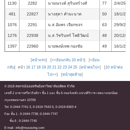
1130
2282
นายณรงค์ สุรินทร์วงศ์
77
2/4/256
481
22827
นางสุดา คำมะนาด
50
18/1/25
1076
2291
น.ส.อัมพร เจียกขจร
63
29/9/25
1276
22938
น.ส.วัชรินทร์ โพธิวัฒน์
48
20/12/2
1397
22960
นายพงษ์เทพ กองชัย
49
16/1/25
[
หน้าแรก
] [
<<ย้อนกลับ 10 หน้า
] [
<ย้อน
กลับ
] หน้า
16
17
18
19
20
21
22
23
24
25
[
หน้าต่อไป>
] [
10 หน้าต่อ
ไป>>
] [
หน้าสุดท้าย
]
© 2018 สหกรณ์ออมทรัพย์มหาวิทยาลัยมหิดล จำกัด
เลขที่ 2 อาคารศรีสวรินทิรา ชั้น 1 และ ชั้น 6 ถนนวังหลัง แขวงศิริราช เขตบางกอกน้อย
กรุงเทพมหานคร 10700
Tel. 0-2444-7741-3, 0-2419-7543-5, 0-2419-8363-4
Fax ชั้น 1 : 0-2444-7738, 0-2444-7747
ชั้น 6 : 0-2444-7740
E-mail : info@musaving.com