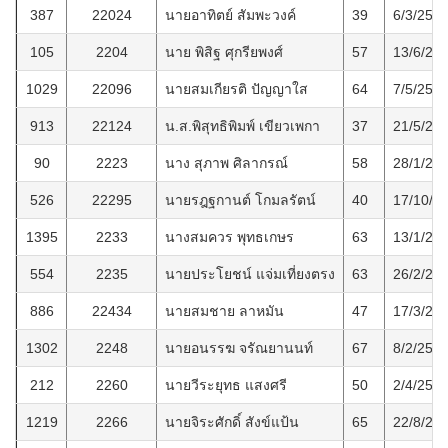
387
22024
นายอาทิตย์ สัมพะวงค์
39
6/3/255
105
2204
นาย พิสิฐ ศุกรียพงศ์
57
13/6/25
1029
22096
นายสมเกียรติ ปัญญาใส
64
7/5/256
913
22124
น.ส.พิสุทธิพิมพ์ เขียวเพกา
37
21/5/25
90
2223
นาง สุภาพ ศิลากรณ์
58
28/1/25
526
22295
นายรฎฐกานต์ โกมลรัตน์
40
17/10/2
1395
2233
นางสมควร พุทธเกษร
63
13/1/25
554
2235
นายประโยชน์ แจ่มเที่ยงตรง
63
26/2/25
886
22434
นายสมชาย ลาหมัน
47
17/3/25
1302
2248
นายอนรรฆ จรัณยานนท์
67
8/2/256
212
2260
นายวีระยุทธ แสงศรี
50
2/4/255
1219
2266
นายจิระศักดิ์ สังข์แป้น
65
22/8/25