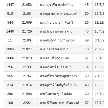
1447
21656
น.ส.นุชจรีย์ หงษ์เหลี่ยม
45
15/6/25
518
2166
นางยุพาพร นาคงามอนงค์
50
17/9/25
344
21669
น.ส.ภิญญาภรณ์ พันทวี
26
11/12/2
1440
21729
นายวิทยา แสงกระจ่าง
43
18/4/25
11
2180
นางสมจิตต์ กออนันตกูล
59
3/10/25
1004
21827
น.ส.วรวรรณ พจนา
40
23/2/25
1086
21870
นายเสน่ห์ เกตุชะนก
61
30/10/2
756
2193
นางจรินทร์ เปลี่ยนขำ
74
15/3/25
955
2196
นางปรีดา วิทยาฤทธิพากร
69
7/10/25
374
21974
นางสุภัทร์ ไพสิฐธีรลักษณ์
43
16/5/25
396
21998
นายโอภาส ชูกลิ่นอ่อน
60
26/10/2
109
2202
นาย นิพันยะ ธารารัตนวงศ์
57
16/7/25