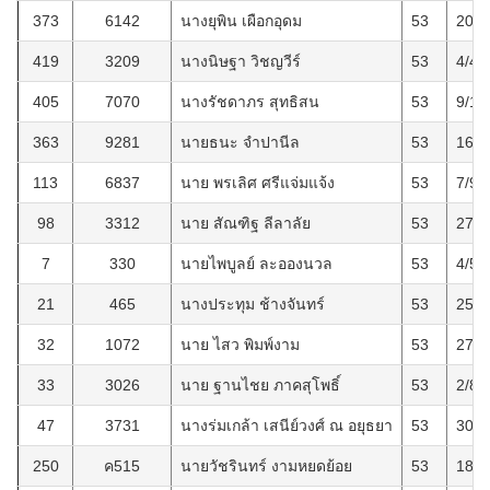
373
6142
นางยุพิน เผือกอุดม
53
20/5
419
3209
นางนิษฐา วิชญวีร์
53
4/4/
405
7070
นางรัชดาภร สุทธิสน
53
9/12
363
9281
นายธนะ จำปานีล
53
16/4
113
6837
นาย พรเลิศ ศรีแจ่มแจ้ง
53
7/9/
98
3312
นาย สัณฑิฐ ลีลาลัย
53
27/3
7
330
นายไพบูลย์ ละอองนวล
53
4/5/
21
465
นางประทุม ช้างจันทร์
53
25/5
32
1072
นาย ไสว พิมพ์งาม
53
27/7
33
3026
นาย ฐานไชย ภาคสุโพธิ์
53
2/8/
47
3731
นางร่มเกล้า เสนีย์วงศ์ ณ อยุธยา
53
30/5
250
ค515
นายวัชรินทร์ งามหยดย้อย
53
18/2