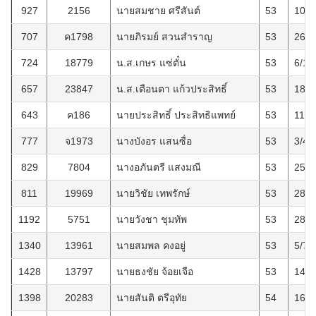
927
2156
นายสมชาย ศรีสันต์
53
10/7
707
ค1798
นายภิรมย์ สวนสำราญ
53
26/9
724
18779
น.ส.เกษร แซ่ตั๋น
53
6/11
657
23847
น.ส.เตือนตา แก้วประสิทธิ์
53
18/3
643
ค186
นายประสิทธิ์ ประสิทธิแพทย์
53
11/2
777
จ1973
นางบังอร แสนซื่อ
53
3/4/
829
7804
นางอภันตรี แสงมณี
53
25/1
811
19969
นายวิชัย เทพรักษ์
53
28/8
1192
5751
นายวังชา ชุมทัพ
53
28/7
1340
13961
นายสมพล คงอยู่
53
5/7/
1428
13797
นายธงชัย จ้อยเจือ
53
14/4
1398
20283
นายสันติ ตรีอุทัย
54
16/1