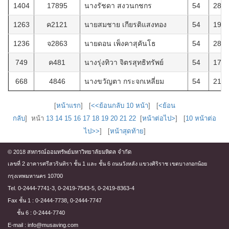
1404
17895
นางรัชดา สงวนกชกร
54
28/1
1263
ค2121
นายสมชาย เกียรติแสงทอง
54
19/1
1236
จ2863
นายดอน เพ็งคาสุคันโธ
54
28/1
749
ค481
นางรุ่งทิวา จิตรสุทธิทรัพย์
54
17/2
668
4846
นางขวัญตา กระจกเหลี่ยม
54
21/5
[
หน้าแรก
] [
<<ย้อนกลับ 10 หน้า
] [
<ย้อน
กลับ
] หน้า
13
14
15
16
17
18
19
20
21
22
[
หน้าต่อไป>
] [
10 หน้าต่อ
ไป>>
] [
หน้าสุดท้าย
]
© 2018 สหกรณ์ออมทรัพย์มหาวิทยาลัยมหิดล จำกัด
เลขที่ 2 อาคารศรีสวรินทิรา ชั้น 1 และ ชั้น 6 ถนนวังหลัง แขวงศิริราช เขตบางกอกน้อย
กรุงเทพมหานคร 10700
Tel. 0-2444-7741-3, 0-2419-7543-5, 0-2419-8363-4
Fax ชั้น 1 : 0-2444-7738, 0-2444-7747
ชั้น 6 : 0-2444-7740
E-mail : info@musaving.com