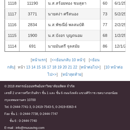
1118
11190
น.ส.สร้อยทอง ชมสุดา
60
6/1/256
1117
3771
นายสง่า ศรีสนอง
73
5/2/256
1116
2834
น.ส.พัชณีย์ พลสมบัติ
77
2/2/256
1115
1900
น.ส.บังอร บุญถนอม
68
1/2/256
1114
691
นายมันตรี จุลสมัย
86
12/1/25
[
หน้าแรก
] [
<<ย้อนกลับ 10 หน้า
] [
<ย้อน
กลับ
] หน้า
13
14
15
16
17
18
19
20
21
22
[
หน้าต่อไป>
] [
10 หน้าต่อ
ไป>>
] [
หน้าสุดท้าย
]
© 2018 สหกรณ์ออมทรัพย์มหาวิทยาลัยมหิดล จำกัด
เลขที่ 2 อาคารศรีสวรินทิรา ชั้น 1 และ ชั้น 6 ถนนวังหลัง แขวงศิริราช เขตบางกอกน้อย
กรุงเทพมหานคร 10700
Tel. 0-2444-7741-3, 0-2419-7543-5, 0-2419-8363-4
Fax ชั้น 1 : 0-2444-7738, 0-2444-7747
ชั้น 6 : 0-2444-7740
E-mail : info@musaving.com