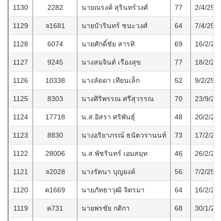
1130
2282
นายณรงค์ สุรินทร์วงศ์
77
2/4/256
1129
จ1681
นายบัวรินทร์ ชนะวงศ์
64
7/4/256
1128
6074
นายศักดิ์ชัย สารทิ
69
16/2/25
1127
9245
นางสมจินต์ เรืองสุข
77
18/2/25
1126
10338
นางลัดดา เทียนเล็ก
52
9/2/256
1125
8303
นางศิริพรรณ ศรีสุวรรณ
70
23/9/25
1124
17718
น.ส.อิสรา ศริพันธุ์
48
20/2/25
1123
8830
นางอริยาภรณ์ ธนัตวรานนท์
73
17/2/25
1122
28006
น.ส.พัชรินทร์ เอมสมุท
46
26/2/25
1121
จ2028
นางรัตนา บุญยงค์
56
7/2/256
1120
ค1669
นายภัทธาวุฒิ จิตรมา
64
16/2/25
1119
ค731
นายพรชัย กติกา
68
30/1/25