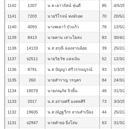
1142
1207
น.ส.เยาวรัตน์ หุ่นดี
85
4/5/256
1141
7203
นายวิโรจน์ หงษ์รอด
70
20/5/25
1140
4093
นางพเยาว์ บัวแก้ว
78
12/5/25
1139
8413
นายคาน เสาะไธสง
83
30/4/25
1138
14133
น.ส.อรุณี ฉ่องสวนอ้อย
39
25/2/25
1137
จ2511
นายวิธวัช แสงเงิน
52
12/3/25
1136
8791
น.ส.ปัญญา ศรีวรรณบูรณ์
93
1/3/256
1135
260
นายสำราญ วรบุตร
84
24/3/25
1134
18079
นายภณุภัส จิวยิ้น
48
31/3/25
1133
2017
น.ส.อร่ามศรี มงคลศิริ
73
3/3/256
1132
19605
น.ส.ณัฏฐวีกร สวนสำเนียง
44
25/2/25
1131
จ2947
นายคำยอ ยิ่งโสม
63
31/3/25