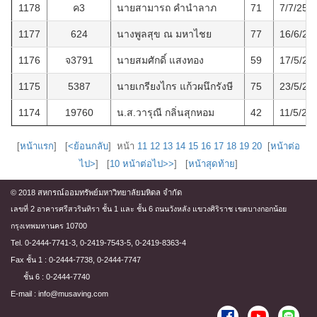
1178
ค3
นายสามารถ คำนำลาภ
71
7/7/256
1177
624
นางพูลสุข ณ มหาไชย
77
16/6/25
1176
จ3791
นายสมศักดิ์ แสงทอง
59
17/5/25
1175
5387
นายเกรียงไกร แก้วผนึกรังษี
75
23/5/25
1174
19760
น.ส.วารุณี กลิ่นสุกหอม
42
11/5/25
[
หน้าแรก
] [
<ย้อนกลับ
] หน้า
11
12
13
14
15
16
17
18
19
20
[
หน้าต่อ
ไป>
] [
10 หน้าต่อไป>>
] [
หน้าสุดท้าย
]
© 2018 สหกรณ์ออมทรัพย์มหาวิทยาลัยมหิดล จำกัด
เลขที่ 2 อาคารศรีสวรินทิรา ชั้น 1 และ ชั้น 6 ถนนวังหลัง แขวงศิริราช เขตบางกอกน้อย
กรุงเทพมหานคร 10700
Tel. 0-2444-7741-3, 0-2419-7543-5, 0-2419-8363-4
Fax ชั้น 1 : 0-2444-7738, 0-2444-7747
ชั้น 6 : 0-2444-7740
E-mail : info@musaving.com