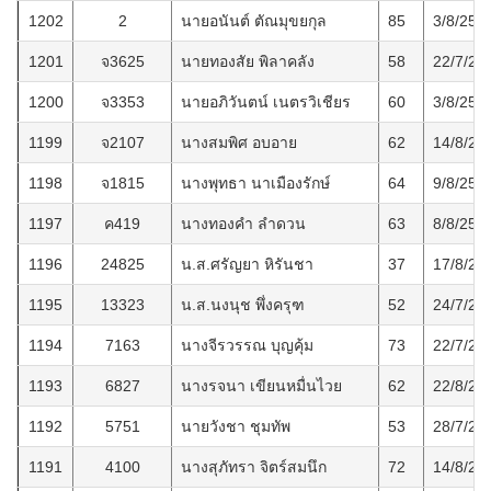
1202
2
นายอนันต์ ตัณมุขยกุล
85
3/8/256
1201
จ3625
นายทองสัย พิลาคลัง
58
22/7/25
1200
จ3353
นายอภิวันตน์ เนตรวิเชียร
60
3/8/256
1199
จ2107
นางสมพิศ อบอาย
62
14/8/25
1198
จ1815
นางพุทธา นาเมืองรักษ์
64
9/8/256
1197
ค419
นางทองคำ ลำดวน
63
8/8/256
1196
24825
น.ส.ศรัญยา หิรันชา
37
17/8/25
1195
13323
น.ส.นงนุช พึ่งครุฑ
52
24/7/25
1194
7163
นางจีรวรรณ บุญคุ้ม
73
22/7/25
1193
6827
นางรจนา เขียนหมื่นไวย
62
22/8/25
1192
5751
นายวังชา ชุมทัพ
53
28/7/25
1191
4100
นางสุภัทรา จิตร์สมนึก
72
14/8/25