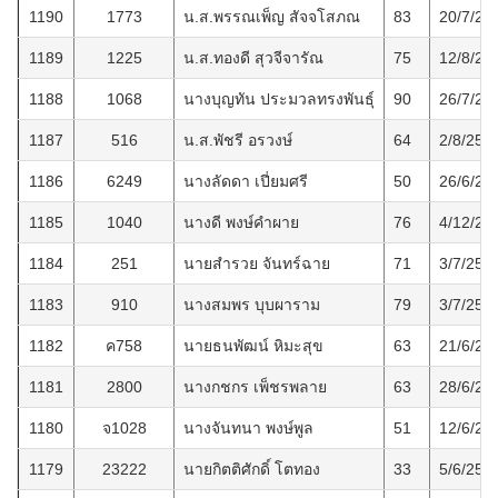
1190
1773
น.ส.พรรณเพ็ญ สัจจโสภณ
83
20/7/25
1189
1225
น.ส.ทองดี สุวจีจารัณ
75
12/8/25
1188
1068
นางบุญทัน ประมวลทรงพันธ์ุ
90
26/7/25
1187
516
น.ส.พัชรี อรวงษ์
64
2/8/256
1186
6249
นางลัดดา เปี่ยมศรี
50
26/6/25
1185
1040
นางดี พงษ์คำผาย
76
4/12/25
1184
251
นายสำรวย จันทร์ฉาย
71
3/7/256
1183
910
นางสมพร บุบผาราม
79
3/7/256
1182
ค758
นายธนพัฒน์ หิมะสุข
63
21/6/25
1181
2800
นางกชกร เพ็ชรพลาย
63
28/6/25
1180
จ1028
นางจันทนา พงษ์พูล
51
12/6/25
1179
23222
นายกิตติศักดิ์ โตทอง
33
5/6/256