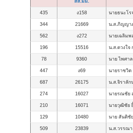
สส.มม.
435
ง158
นายธนะโรจน์
344
21669
น.ส.ภิญญาภ
562
ง272
นายเฉลิมพล
196
15516
น.ส.ดวงใจ 
78
9360
นาย ไพศาล 
447
ง69
นายราชวิต 
687
26175
น.ส.จิราลักษ
274
16027
นายรณชัย ส
210
16071
นายวุฒิชัย 
129
10480
นาย สันติชั
509
23839
น.ส.วรรณา 