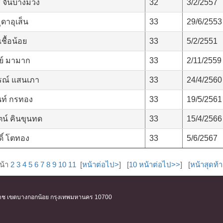
จั่นบางม่วง
32
3/2/2557
มุดาอุเส็น
33
29/6/2553
ชื้อน้อย
33
5/2/2551
พย์ มามาก
33
2/11/2559
รณ์ แสนเภา
33
24/4/2560
นท์ กรทอง
33
19/5/2561
ตน์ คินขุนทด
33
15/4/2566
ดิ์ โตทอง
33
5/6/2567
น้า
2
3
4
5
6
7
8
9
10
11
[
หน้าต่อไป>
] [
10 หน้าต่อไป>>
] [
หน้าสุดท้
ิริราช เขตบางกอกน้อย กรุงเทพมหานคร 10700