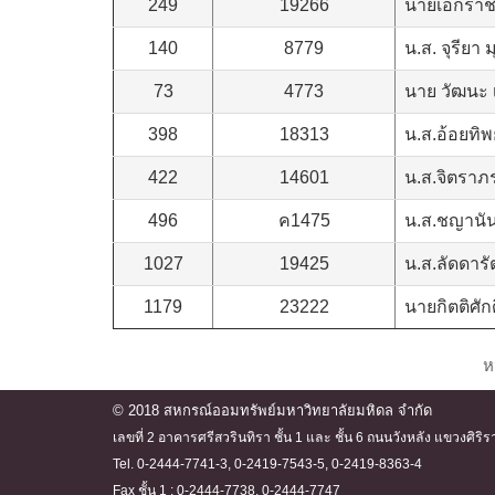
249
19266
นายเอกราช 
140
8779
น.ส. จุรียา 
73
4773
นาย วัฒนะ เ
398
18313
น.ส.อ้อยทิ
422
14601
น.ส.จิตราภ
496
ค1475
น.ส.ชญานั
1027
19425
น.ส.ลัดดารั
1179
23222
นายกิตติศัก
ห
© 2018 สหกรณ์ออมทรัพย์มหาวิทยาลัยมหิดล จำกัด
เลขที่ 2 อาคารศรีสวรินทิรา ชั้น 1 และ ชั้น 6 ถนนวังหลัง แขวงศ
Tel. 0-2444-7741-3, 0-2419-7543-5, 0-2419-8363-4
Fax ชั้น 1 : 0-2444-7738, 0-2444-7747