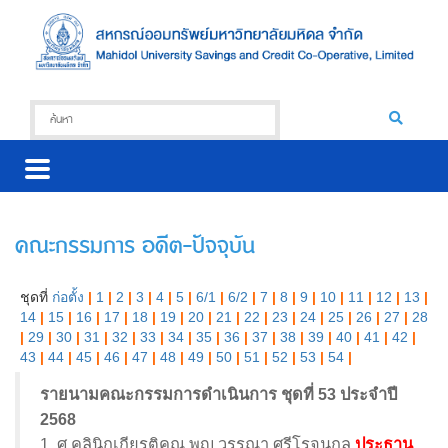
คณะกรรมการ อดีต-ปัจจุบัน
ชุดที่
ก่อตั้ง
|
1
|
2
|
3
|
4
|
5
|
6/1
|
6/2
|
7
|
8
|
9
|
10
|
11
|
12
|
13
|
14
|
15
|
16
|
17
|
18
|
19
|
20
|
21
|
22
|
23
|
24
|
25
|
26
|
27
|
28
|
29
|
30
|
31
|
32
|
33
|
34
|
35
|
36
|
37
|
38
|
39
|
40
|
41
|
42
|
43
|
44
|
45
|
46
|
47
|
48
|
49
|
50
|
51
|
52
|
53
|
54
|
รายนามคณะกรรมการดำเนินการ ชุดที่ 53 ประจำปี
2568
1. ศ.คลินิกเกียรติคุณ พญ.วรรณา ศรีโรจนกุล
ประธาน