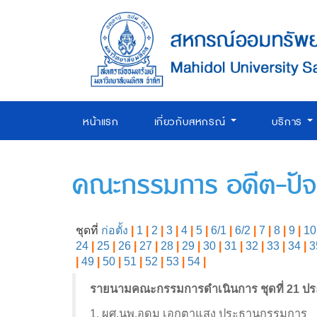
หน้าแรก
เกี่ยวกับสหกรณ์
บริการ
คณะกรรมการ อดีต-ปัจจ
ชุดที่
ก่อตั้ง
|
1
|
2
|
3
|
4
|
5
|
6/1
|
6/2
|
7
|
8
|
9
|
10
24
|
25
|
26
|
27
|
28
|
29
|
30
|
31
|
32
|
33
|
34
|
3
|
49
|
50
|
51
|
52
|
53
|
54
|
รายนามคณะกรรมการดำเนินการ ชุดที่ 21 ปร
1. ผศ.นพ.อุดม เอกตาแสง ประธานกรรมการ