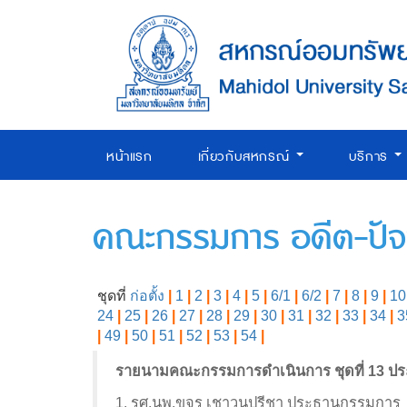
หน้าแรก
เกี่ยวกับสหกรณ์
บริการ
คณะกรรมการ อดีต-ปัจจ
ชุดที่
ก่อตั้ง
|
1
|
2
|
3
|
4
|
5
|
6/1
|
6/2
|
7
|
8
|
9
|
10
24
|
25
|
26
|
27
|
28
|
29
|
30
|
31
|
32
|
33
|
34
|
3
|
49
|
50
|
51
|
52
|
53
|
54
|
รายนามคณะกรรมการดำเนินการ ชุดที่ 13 ปร
1. รศ.นพ.ขจร เชาวนปรีชา ประธานกรรมการ