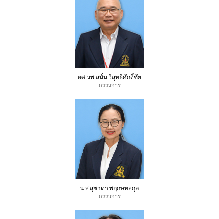
ผศ.นพ.สนั่น วิสุทธิศักดิ์ชัย
กรรมการ
น.ส.สุชาดา พฤกษทลกุล
กรรมการ