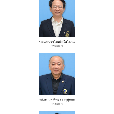
รศ.นพ.ปราโมทย์ เอื้อโสภณ
กรรมการ
รศ.ดร.นพ.พิทยา จารุพูนผล
กรรมการ