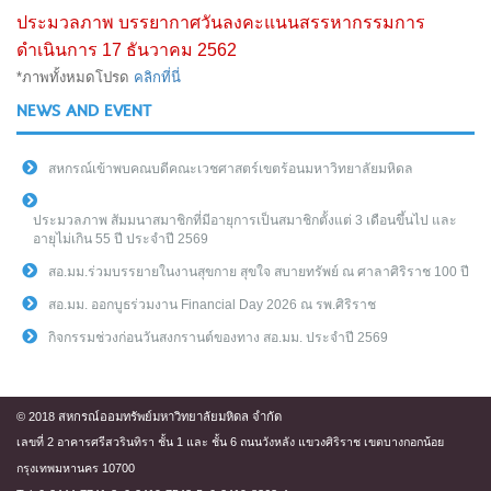
ประมวลภาพ บรรยากาศวันลงคะแนนสรรหากรรมการ
ดำเนินการ 17 ธันวาคม 2562
*ภาพทั้งหมดโปรด
คลิกที่นี่
NEWS AND EVENT
สหกรณ์เข้าพบคณบดีคณะเวชศาสตร์เขตร้อนมหาวิทยาลัยมหิดล
ประมวลภาพ สัมมนาสมาชิกที่มีอายุการเป็นสมาชิกตั้งแต่ 3 เดือนขึ้นไป และ
อายุไม่เกิน 55 ปี ประจำปี 2569
สอ.มม.ร่วมบรรยายในงานสุขกาย สุขใจ สบายทรัพย์ ณ ศาลาศิริราช 100 ปี
สอ.มม. ออกบูธร่วมงาน Financial Day 2026 ณ รพ.ศิริราช
กิจกรรมช่วงก่อนวันสงกรานต์ของทาง สอ.มม. ประจำปี 2569
© 2018 สหกรณ์ออมทรัพย์มหาวิทยาลัยมหิดล จำกัด
เลขที่ 2 อาคารศรีสวรินทิรา ชั้น 1 และ ชั้น 6 ถนนวังหลัง แขวงศิริราช เขตบางกอกน้อย
กรุงเทพมหานคร 10700