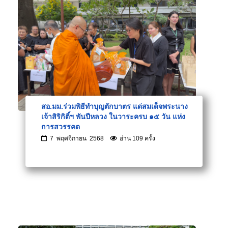
สอ.มม.ร่วมพิธีทำบุญตักบาตร แด่สมเด็จพระนาง
เจ้าสิริกิติ์ฯ พันปีหลวง ในวาระครบ ๑๕ วัน แห่ง
การสวรรคต
7 พฤศจิกายน 2568
อ่าน 109 ครั้ง