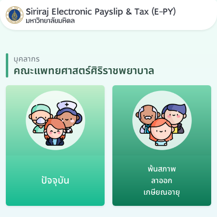
บุคลากร
คณะแพทยศาสตร์ศิริราชพยาบาล
พ้นสภาพ
ปัจจุบัน
ลาออก
เกษียณอายุ