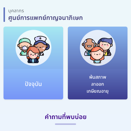
บุคลากร
ศูนย์การแพทย์กาญจนาภิเษก
พ้นสภาพ
ปัจจุบัน
ลาออก
เกษียณอายุ
คำถามที่พบบ่อย