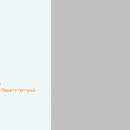
ช
 ปิยมหาราชการุณย์