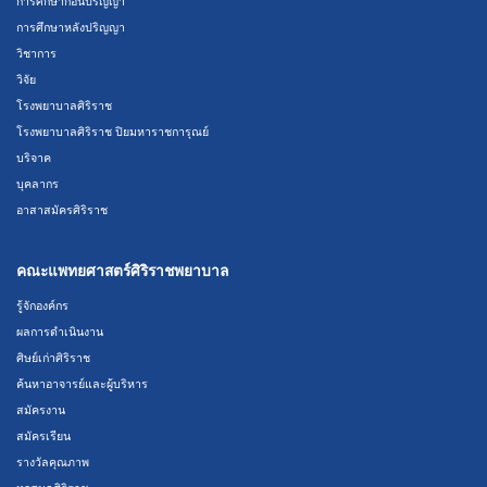
การศึกษาก่อนปริญญา
การศึกษาหลังปริญญา
วิชาการ
วิจัย
โรงพยาบาลศิริราช
โรงพยาบาลศิริราช ปิยมหาราชการุณย์
บริจาค
บุคลากร
อาสาสมัครศิริราช
คณะแพทยศาสตร์ศิริราชพยาบาล
รู้จักองค์กร
ผลการดำเนินงาน
ศิษย์เก่าศิริราช
ค้นหาอาจารย์และผู้บริหาร
สมัครงาน
สมัครเรียน
รางวัลคุณภาพ