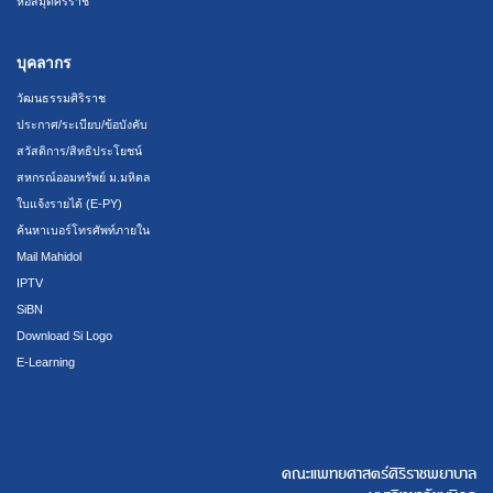
หอสมุดศิริราช
บุคลากร
วัฒนธรรมศิริราช
ประกาศ/ระเบียบ/ข้อบังคับ
สวัสดิการ/สิทธิประโยชน์
สหกรณ์ออมทรัพย์ ม.มหิดล
ใบแจ้งรายได้ (E-PY)
ค้นหาเบอร์โทรศัพท์ภายใน
Mail Mahidol
IPTV
SiBN
Download Si Logo
E-Learning
คณะแพทยศาสตร์ศิริราชพยาบาล