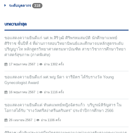
ระดับบุคลากร
318
บทความล่าสุด
ขอแสดงความยินดีแก่ นศ.พ.สิริวุฒิ ศิริพรหมสมบัติ นักศึกษาแพทย์
ศิริราช ชั้นปีที่ 4 ที่ผ่านการสอบวิทยานิพนธ์และศึกษาจบหลักสูตรระดับ
ปริญญาโท หลักสูตรวิทยาศาสตรมหาบัณฑิต สาขาวิชาการศึกษาวิทยา
ศาสตร์สุขภาพ (ภาคพิเศษ)
17 พฤษภาคม 2567
อ่าน 1302 ครั้ง
ขอแสดงความยินดีแก่ ผศ.พญ.นิดา จารีมิตร ได้รับรางวัล Young
Gynecologist Award
16 พฤษภาคม 2567
อ่าน 1116 ครั้ง
ขอแสดงความยินดีแด่ ทันตแพทย์หญิงฉัตรแก้ว บริบูรณ์หิรัญสาร ใน
โอกาสได้รับ “รางวัลศรีสง่าศรีนครินทร” ประจำปีการศึกษา 2566
26 เมษายน 2567
อ่าน 1106 ครั้ง
ศิริราช เข้ารับประกาศนียบัตรสถานพยาบาลผ่านการรับรองกระบวนการ