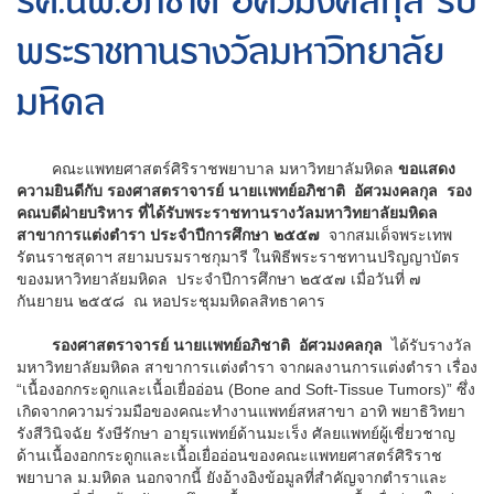
รศ.นพ.อภิชาติ อัศวมงคลกุล รับ
พระราชทานรางวัลมหาวิทยาลัย
มหิดล
คณะแพทยศาสตร์ศิริราชพยาบาล มหาวิทยาลัมหิดล
ขอแสดง
ความยินดีกับ รองศาสตราจารย์ นายเเพทย์อภิชาติ อัศวมงคลกุล รอง
คณบดีฝ่ายบริหาร ที่ได้รับพระราชทานรางวัลมหาวิทยาลัยมหิดล
สาขาการแต่งตำรา ประจำปีการศึกษา ๒๕๕๗
จากสมเด็จพระเทพ
รัตนราชสุดาฯ สยามบรมราชกุมารี ในพิธีพระราชทานปริญญาบัตร
ของมหาวิทยาลัยมหิดล ประจำปีการศึกษา ๒๕๕๗ เมื่อวันที่ ๗
กันยายน ๒๕๕๘ ณ หอประชุมมหิดลสิทธาคาร
รองศาสตราจารย์ นายเเพทย์อภิชาติ อัศวมงคลกุล
ได้รับรางวัล
มหาวิทยาลัยมหิดล สาขาการเเต่งตำรา จากผลงานการแต่งตำรา เรื่อง
“เนื้องอกกระดูกและเนื้อเยื่ออ่อน (Bone and Soft-Tissue Tumors)” ซึ่ง
เกิดจากความร่วมมือของคณะทำงานแพทย์สหสาขา อาทิ พยาธิวิทยา
รังสีวินิจฉัย รังษีรักษา อายุรแพทย์ด้านมะเร็ง ศัลยแพทย์ผู้เชี่ยวชาญ
ด้านเนื้องอกกระดูกและเนื้อเยื่ออ่อนของคณะแพทยศาสตร์ศิริราช
พยาบาล ม.มหิดล นอกจากนี้ ยังอ้างอิงข้อมูลที่สำคัญจากตำราและ