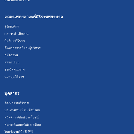
อาสาสมัครศิริราช
คณะแพทยศาสตร์ศิริราชพยาบาล
รู้จักองค์กร
ผลการดำเนินงาน
ศิษย์เก่าศิริราช
ค้นหาอาจารย์และผู้บริหาร
สมัครงาน
สมัครเรียน
รางวัลคุณภาพ
หอสมุดศิริราช
บุคลากร
วัฒนธรรมศิริราช
ประกาศ/ระเบียบ/ข้อบังคับ
สวัสดิการ/สิทธิประโยชน์
สหกรณ์ออมทรัพย์ ม.มหิดล
ใบแจ้งรายได้ (E-PY)