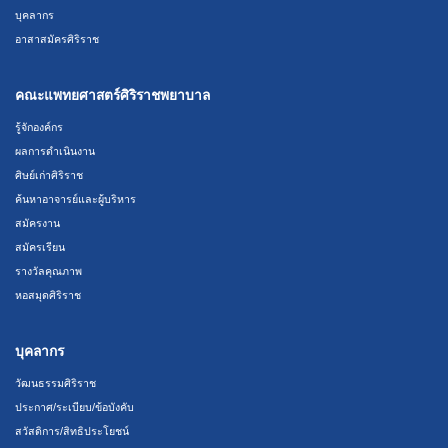
บุคลากร
อาสาสมัครศิริราช
คณะแพทยศาสตร์ศิริราชพยาบาล
รู้จักองค์กร
ผลการดำเนินงาน
ศิษย์เก่าศิริราช
ค้นหาอาจารย์และผู้บริหาร
สมัครงาน
สมัครเรียน
รางวัลคุณภาพ
หอสมุดศิริราช
บุคลากร
วัฒนธรรมศิริราช
ประกาศ/ระเบียบ/ข้อบังคับ
สวัสดิการ/สิทธิประโยชน์