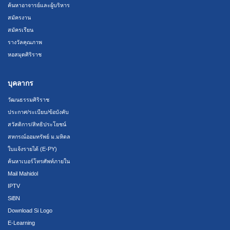
ค้นหาอาจารย์และผู้บริหาร
สมัครงาน
สมัครเรียน
รางวัลคุณภาพ
หอสมุดศิริราช
บุคลากร
วัฒนธรรมศิริราช
ประกาศ/ระเบียบ/ข้อบังคับ
สวัสดิการ/สิทธิประโยชน์
สหกรณ์ออมทรัพย์ ม.มหิดล
ใบแจ้งรายได้ (E-PY)
ค้นหาเบอร์โทรศัพท์ภายใน
Mail Mahidol
IPTV
SiBN
Download Si Logo
E-Learning