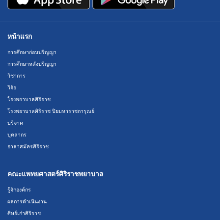
หน้าแรก
การศึกษาก่อนปริญญา
การศึกษาหลังปริญญา
วิชาการ
วิจัย
โรงพยาบาลศิริราช
โรงพยาบาลศิริราช ปิยมหาราชการุณย์
บริจาค
บุคลากร
อาสาสมัครศิริราช
คณะแพทยศาสตร์ศิริราชพยาบาล
รู้จักองค์กร
ผลการดำเนินงาน
ศิษย์เก่าศิริราช