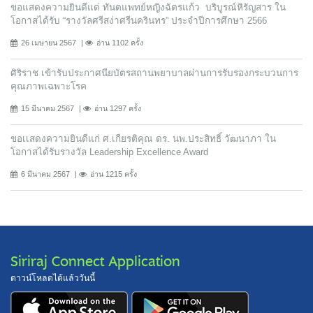
ขอแสดงความยินดีแด่ ทันตแพทย์หญิงฉัตรแก้ว บริบูรณ์หิรัญสาร ใน
โอกาสได้รับ “รางวัลศรีสง่าศรีนครินทร” ประจำปีการศึกษา 2566
26 เมษายน 2567
อ่าน 1102 ครั้ง
ศิริราช เข้ารับประกาศนียบัตรสถานพยาบาลผ่านการรับรองกระบวนการ
คุณภาพเฉพาะโรค
15 มีนาคม 2567
อ่าน 1297 ครั้ง
ขอเเสดงความยินดีแก่ ศ.เกียรติคุณ ดร. นพ.ประสิทธิ์ วัฒนาภา ใน
โอกาสได้รับรางวัล Leadership Excellence Award
6 มีนาคม 2567
อ่าน 1215 ครั้ง
Siriraj Connect Application
ดาวน์โหลดได้แล้ววันนี้