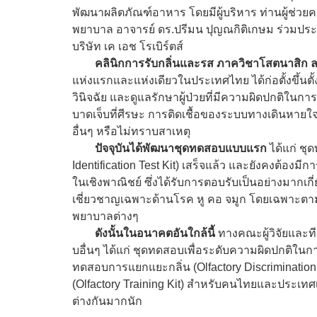
พัฒนาผลิตภัณฑ์อาหาร โดยมีผู้บริหาร ท่านผู้ช่
พยาบาล อาจารย์ ดร.ปรีมน ปุญณกิติเกษม ร่วมประ
บริษัท เค เอช โรเบิร์ตส์
คลินิกการรับกลิ่นและรส ภาควิชาโสตนาสิก ล
แห่งแรกและแห่งเดียวในประเทศไทย ได้ก่อตั้งขึ้นตั
วินิจฉัย และดูแลรักษาผู้ป่วยที่มีความผิดปกติในการ
บาดเจ็บที่ศีรษะ การติดเชื้อของระบบทางเดินหาย
อื่นๆ หรือไม่ทราบสาเหตุ
ปัจจุบันได้พัฒนาชุดทดสอบแบบแรก
ได้แก่ ชุ
Identification Test Kit) เสร็จแล้ว และยังคงต้องม
ในเชิงพาณิชย์ ซึ่งได้รับการตอบรับเป็นอย่างมากเ
เชี่ยวชาญเฉพาะด้านโรค หู คอ จมูก โดยเฉพาะต
พยาบาลต่างๆ
ดังนั้นในอนาคตอันใกล้นี้
ทางคณะผู้วิจัยและท
บอื่นๆ ได้แก่ ชุดทดสอบเพื่อระดับความผิดปกติในการ
ทดสอบการแยกแยะกลิ่น (Olfactory Discrimination T
(Olfactory Training Kit) สำหรับคนไทยและประเทศ
ต่างกันมากนัก