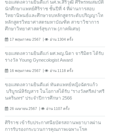
ขอแสดงความยินดีแก่ นศ.พ.สิริวุฒิ ศิริพรหมสมบัติ
นักศึกษาแพทย์ศิริราช ชั้นปีที่ 4 ที่ผ่านการสอบ
วิทยานิพนธ์และศึกษาจบหลักสูตรระดับปริญญาโท
หลักสูตรวิทยาศาสตรมหาบัณฑิต สาขาวิชาการ
ศึกษาวิทยาศาสตร์สุขภาพ (ภาคพิเศษ)
17 พฤษภาคม 2567
อ่าน 1304 ครั้ง
ขอแสดงความยินดีแก่ ผศ.พญ.นิดา จารีมิตร ได้รับ
รางวัล Young Gynecologist Award
16 พฤษภาคม 2567
อ่าน 1118 ครั้ง
ขอแสดงความยินดีแด่ ทันตแพทย์หญิงฉัตรแก้ว
บริบูรณ์หิรัญสาร ในโอกาสได้รับ “รางวัลศรีสง่าศรี
นครินทร” ประจำปีการศึกษา 2566
26 เมษายน 2567
อ่าน 1107 ครั้ง
ศิริราช เข้ารับประกาศนียบัตรสถานพยาบาลผ่าน
การรับรองกระบวนการคุณภาพเฉพาะโรค