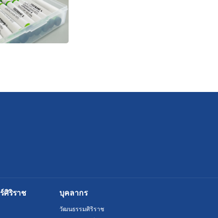
ศิริราช
บุคลากร
วัฒนธรรมศิริราช