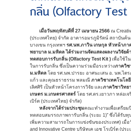
กลิ่น (Olfactory Test 
เมื่อวันพฤหัสบดีที่ 27 เมษายน 2566
ณ Creative
(ประเทศไทย) จำกัด อาคารอมรภูมิรัตน์ สถาบันค
บางเขน กรุงเทพฯ
รศ.นพ.ภาวิน เกษกุล หัวหน้าภา
พยาบาล ม.มหิดล ได้ร่วมงานจัดแสดงผลงานวิจัยด
ทดสอบการรับกลิ่น (Olfactory Test Kit )
เพื่อใช้ใ
ในการรับกลิ่น ซึ่งเป็นความร่วมมือระหว่าง
ภาควิช
ม.มหิดล
โดย รศ.นพ.ปารยะ อาศนะเสน อ. นพ.ไตรภูม
แก้ว และคุณธราธรรม พลมณี
ภาควิชาเทคโนโลยี
เลิศศิริ เป็นหัวหน้าโครงการวิจัย และ
ภาควิชาวิทย
เกษตร ม.เกษตรศาสตร์
โดย รศ.ดร.เยาวภา หล่อเจร
เบิร์ต (ประเทศไทย) จำกัด)
หลังจากได้ร่วมประชุม
คณะทำงานเพื่อเตรียมปิ
ทดสอบสมรรถภาพการับกลิ่น (ระยะ 1)” ซึ่งได้รับ
เพิ่มความสามารถในการแข่งขันของประเทศ) เมื่อวัน
and Innovative Centre บริษัทเค เอช โรเบิร์ต (ป