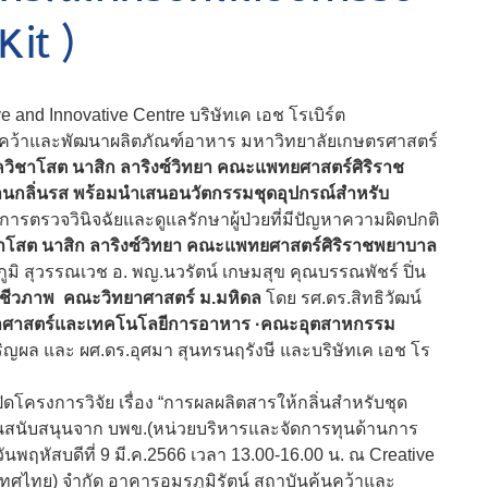
Kit )
 and Innovative Centre บริษัทเค เอช โรเบิร์ต
้นคว้าและพัฒนาผลิตภัณฑ์อาหาร มหาวิทยาลัยเกษตรศาสตร์
ควิชาโสต นาสิก ลาริงซ์วิทยา คณะแพทยศาสตร์ศิริราช
้านกลิ่นรส พร้อมนำเสนอนวัตกรรมชุดอุปกรณ์สำหรับ
นการตรวจวินิจฉัยและดูแลรักษาผู้ป่วยที่มีปัญหาความผิดปกติ
าโสต นาสิก ลาริงซ์วิทยา คณะแพทยศาสตร์ศิริราชพยาบาล
ิ สุวรรณเวช อ. พญ.นวรัตน์ เกษมสุข คุณบรรณพัชร์ ปิ่น
ชีวภาพ คณะวิทยาศาสตร์ ม.มหิดล
โดย รศ.ดร.สิทธิวัฒน์
าศาสตร์และเทคโนโลยีการอาหาร ·คณะอุตสาหกรรม
ิญผล และ ผศ.ดร.อุศมา สุนทรนฤรังษี และบริษัทเค เอช โร
ดโครงการวิจัย เรื่อง “การผลผลิตสารให้กลิ่นสำหรับชุด
ทุนสนับสนุนจาก บพข.(หน่วยบริหารและจัดการทุนด้านการ
พฤหัสบดีที่ 9 มี.ค.2566 เวลา 13.00-16.00 น. ณ Creative
ระเทศไทย) จำกัด อาคารอมรภูมิรัตน์ สถาบันค้นคว้าและ