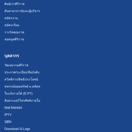
ศิษย์เก่าศิริราช
ค้นหาอาจารย์และผู้บริหาร
สมัครงาน
สมัครเรียน
รางวัลคุณภาพ
หอสมุดศิริราช
บุคลากร
วัฒนธรรมศิริราช
ประกาศ/ระเบียบ/ข้อบังคับ
สวัสดิการ/สิทธิประโยชน์
สหกรณ์ออมทรัพย์ ม.มหิดล
ใบแจ้งรายได้ (E-PY)
ค้นหาเบอร์โทรศัพท์ภายใน
Mail Mahidol
IPTV
SiBN
Download Si Logo