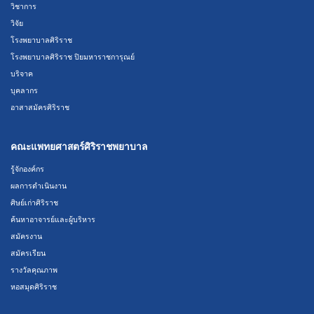
วิชาการ
วิจัย
โรงพยาบาลศิริราช
โรงพยาบาลศิริราช ปิยมหาราชการุณย์
บริจาค
บุคลากร
อาสาสมัครศิริราช
คณะแพทยศาสตร์ศิริราชพยาบาล
รู้จักองค์กร
ผลการดำเนินงาน
ศิษย์เก่าศิริราช
ค้นหาอาจารย์และผู้บริหาร
สมัครงาน
สมัครเรียน
รางวัลคุณภาพ
หอสมุดศิริราช