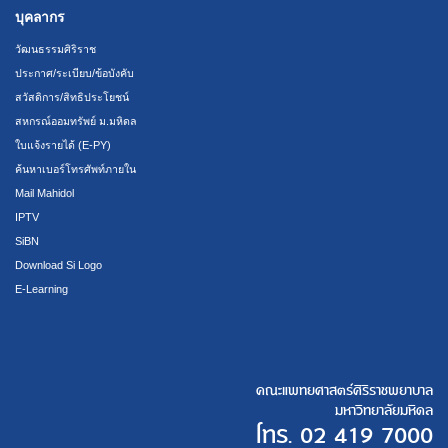
บุคลากร
วัฒนธรรมศิริราช
ประกาศ/ระเบียบ/ข้อบังคับ
สวัสดิการ/สิทธิประโยชน์
สหกรณ์ออมทรัพย์ ม.มหิดล
ใบแจ้งรายได้ (E-PY)
ค้นหาเบอร์โทรศัพท์ภายใน
Mail Mahidol
IPTV
SiBN
Download Si Logo
E-Learning
คณะแพทยศาสตร์ศิริราชพยาบาล
มหาวิทยาลัยมหิดล
โทร.
02 419 7000