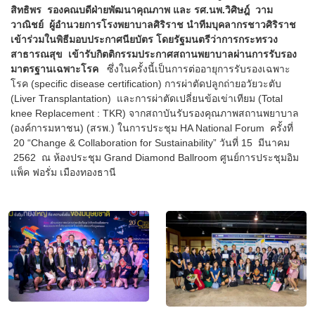
สิทธิพร รองคณบดีฝ่ายพัฒนาคุณภาพ และ รศ.นพ.วิศิษฎ์ วาม
วาณิชย์ ผู้อำนวยการโรงพยาบาลศิริราช นำทีมบุคลากรชาวศิริราช
เข้าร่วมในพิธีมอบประกาศนียบัตร โดยรัฐมนตรีว่าการกระทรวง
สาธารณสุข เข้ารับกิตติกรรมประกาศสถานพยาบาลผ่านการรับรอง
มาตรฐานเฉพาะโรค
ซึ่งในครั้งนี้เป็นการต่ออายุการรับรองเฉพาะ
โรค (specific disease certification) การผ่าตัดปลูกถ่ายอวัยวะตับ
(Liver Transplantation) และการผ่าตัดเปลี่ยนข้อเข่าเทียม (Total
knee Replacement : TKR) จากสถาบันรับรองคุณภาพสถานพยาบาล
(องค์การมหาชน) (สรพ.) ในการประชุม HA National Forum ครั้งที่
20 “Change & Collaboration for Sustainability” วันที่ 15 มีนาคม
2562 ณ ห้องประชุม Grand Diamond Ballroom ศูนย์การประชุมอิม
แพ็ค ฟอรั่ม เมืองทองธานี