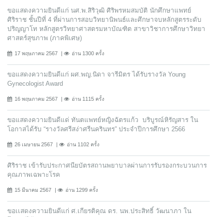
ขอแสดงความยินดีแก่ นศ.พ.สิริวุฒิ ศิริพรหมสมบัติ นักศึกษาแพทย์
ศิริราช ชั้นปีที่ 4 ที่ผ่านการสอบวิทยานิพนธ์และศึกษาจบหลักสูตรระดับ
ปริญญาโท หลักสูตรวิทยาศาสตรมหาบัณฑิต สาขาวิชาการศึกษาวิทยา
ศาสตร์สุขภาพ (ภาคพิเศษ)
17 พฤษภาคม 2567
อ่าน 1300 ครั้ง
ขอแสดงความยินดีแก่ ผศ.พญ.นิดา จารีมิตร ได้รับรางวัล Young
Gynecologist Award
16 พฤษภาคม 2567
อ่าน 1115 ครั้ง
ขอแสดงความยินดีแด่ ทันตแพทย์หญิงฉัตรแก้ว บริบูรณ์หิรัญสาร ใน
โอกาสได้รับ “รางวัลศรีสง่าศรีนครินทร” ประจำปีการศึกษา 2566
26 เมษายน 2567
อ่าน 1102 ครั้ง
ศิริราช เข้ารับประกาศนียบัตรสถานพยาบาลผ่านการรับรองกระบวนการ
คุณภาพเฉพาะโรค
15 มีนาคม 2567
อ่าน 1299 ครั้ง
ขอเเสดงความยินดีแก่ ศ.เกียรติคุณ ดร. นพ.ประสิทธิ์ วัฒนาภา ใน