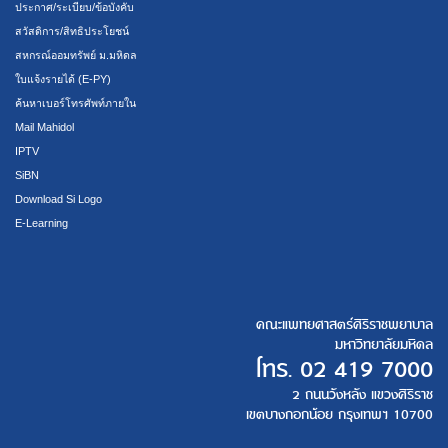
ประกาศ/ระเบียบ/ข้อบังคับ
สวัสดิการ/สิทธิประโยชน์
สหกรณ์ออมทรัพย์ ม.มหิดล
ใบแจ้งรายได้ (E-PY)
ค้นหาเบอร์โทรศัพท์ภายใน
Mail Mahidol
IPTV
SiBN
Download Si Logo
E-Learning
คณะแพทยศาสตร์ศิริราชพยาบาล
มหาวิทยาลัยมหิดล
โทร.
02 419 7000
2 ถนนวังหลัง แขวงศิริราช
เขตบางกอกน้อย กรุงเทพฯ 10700