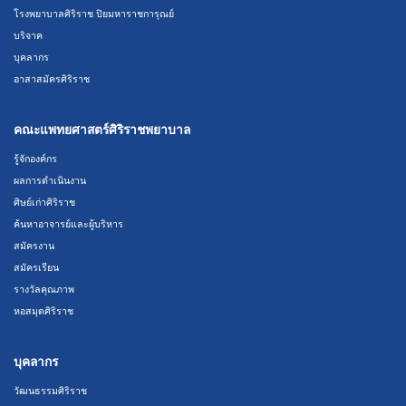
โรงพยาบาลศิริราช ปิยมหาราชการุณย์
บริจาค
บุคลากร
อาสาสมัครศิริราช
คณะแพทยศาสตร์ศิริราชพยาบาล
รู้จักองค์กร
ผลการดำเนินงาน
ศิษย์เก่าศิริราช
ค้นหาอาจารย์และผู้บริหาร
สมัครงาน
สมัครเรียน
รางวัลคุณภาพ
หอสมุดศิริราช
บุคลากร
วัฒนธรรมศิริราช