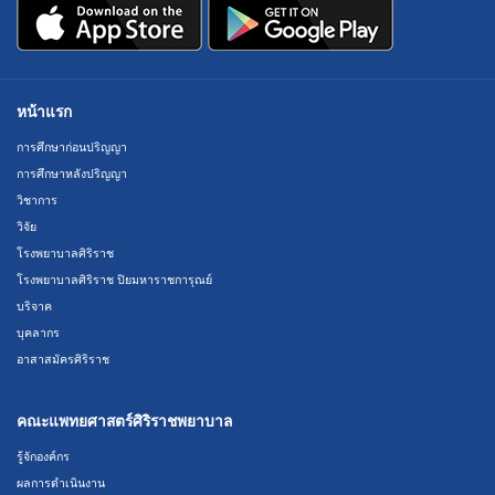
หน้าแรก
การศึกษาก่อนปริญญา
การศึกษาหลังปริญญา
วิชาการ
วิจัย
โรงพยาบาลศิริราช
โรงพยาบาลศิริราช ปิยมหาราชการุณย์
บริจาค
บุคลากร
อาสาสมัครศิริราช
คณะแพทยศาสตร์ศิริราชพยาบาล
รู้จักองค์กร
ผลการดำเนินงาน