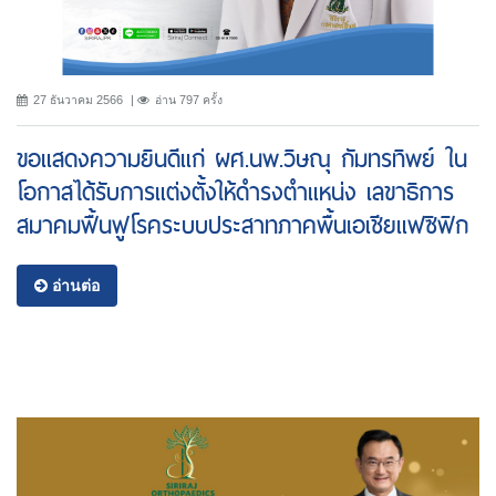
27 ธันวาคม 2566
อ่าน 797 ครั้ง
ขอแสดงความยินดีแก่ ผศ.นพ.วิษณุ กัมทรทิพย์ ใน
โอกาสได้รับการแต่งตั้งให้ดำรงตำแหน่ง เลขาธิการ
สมาคมฟื้นฟูโรคระบบประสาทภาคพื้นเอเชียแฟซิฟิก
อ่านต่อ