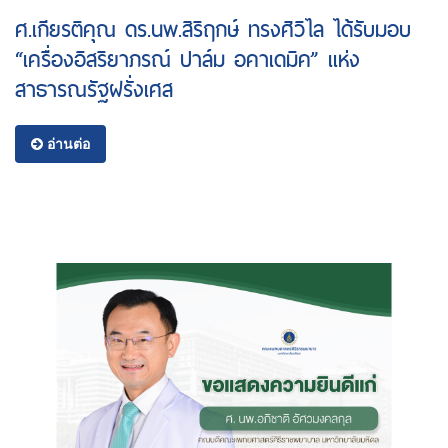
ศ.เกียรติคุณ ดร.นพ.สิริฤกษ์ ทรงศิวิไล ได้รับมอบ
“เครื่องอิสริยาภรณ์ ปาล์ม อคาเดมิค” แห่ง
สาธารณรัฐฝรั่งเศส
อ่านต่อ