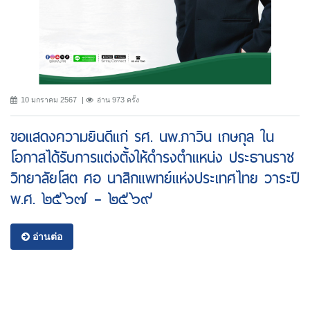
10 มกราคม 2567
อ่าน 973 ครั้ง
ขอแสดงความยินดีแก่ รศ. นพ.ภาวิน เกษกุล ใน
โอกาสได้รับการแต่งตั้งให้ดำรงตำแหน่ง ประธานราช
วิทยาลัยโสต ศอ นาสิกแพทย์แห่งประเทศไทย วาระปี
พ.ศ. ๒๕๖๗ – ๒๕๖๙
อ่านต่อ