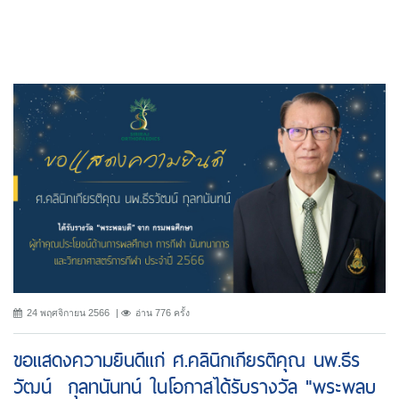
24 พฤศจิกายน 2566
อ่าน 776 ครั้ง
ขอเเสดงความยินดีแก่ ศ.คลินิกเกียรติคุณ นพ.ธีร
วัฒน์ กุลทนันทน์ ในโอกาสได้รับรางวัล "พระพลบ