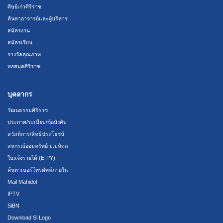
ศิษย์เก่าศิริราช
ค้นหาอาจารย์และผู้บริหาร
สมัครงาน
สมัครเรียน
รางวัลคุณภาพ
หอสมุดศิริราช
บุคลากร
วัฒนธรรมศิริราช
ประกาศ/ระเบียบ/ข้อบังคับ
สวัสดิการ/สิทธิประโยชน์
สหกรณ์ออมทรัพย์ ม.มหิดล
ใบแจ้งรายได้ (E-PY)
ค้นหาเบอร์โทรศัพท์ภายใน
Mail Mahidol
IPTV
SiBN
Download Si Logo