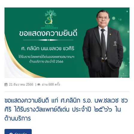
21 ธันวาคม 2566
อ่าน 688 ครั้ง
ขอแสดงความยินดี แก่ ศ.คลินิก ร.อ. นพ.ชลเวช ชว
ศิริ ได้รับรางวัลแพทย์ดีเด่น ประจำปี ๒๕๖๖ ใน
ด้านบริการ