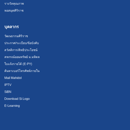
รางวัลคุณภาพ
หอสมุดศิริราช
บุคลากร
วัฒนธรรมศิริราช
ประกาศ/ระเบียบ/ข้อบังคับ
สวัสดิการ/สิทธิประโยชน์
สหกรณ์ออมทรัพย์ ม.มหิดล
ใบแจ้งรายได้ (E-PY)
ค้นหาเบอร์โทรศัพท์ภายใน
Mail Mahidol
IPTV
SiBN
Download Si Logo
E-Learning