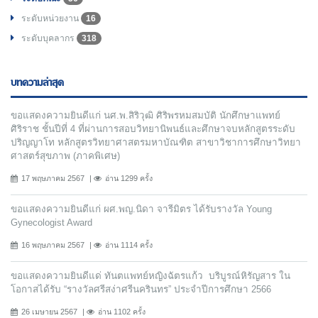
ระดับหน่วยงาน
16
ระดับบุคลากร
318
บทความล่าสุด
ขอแสดงความยินดีแก่ นศ.พ.สิริวุฒิ ศิริพรหมสมบัติ นักศึกษาแพทย์
ศิริราช ชั้นปีที่ 4 ที่ผ่านการสอบวิทยานิพนธ์และศึกษาจบหลักสูตรระดับ
ปริญญาโท หลักสูตรวิทยาศาสตรมหาบัณฑิต สาขาวิชาการศึกษาวิทยา
ศาสตร์สุขภาพ (ภาคพิเศษ)
17 พฤษภาคม 2567
อ่าน 1299 ครั้ง
ขอแสดงความยินดีแก่ ผศ.พญ.นิดา จารีมิตร ได้รับรางวัล Young
Gynecologist Award
16 พฤษภาคม 2567
อ่าน 1114 ครั้ง
ขอแสดงความยินดีแด่ ทันตแพทย์หญิงฉัตรแก้ว บริบูรณ์หิรัญสาร ใน
โอกาสได้รับ “รางวัลศรีสง่าศรีนครินทร” ประจำปีการศึกษา 2566
26 เมษายน 2567
อ่าน 1102 ครั้ง