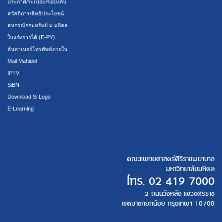
ประกาศ/ระเบียบ/ข้อบังคับ
สวัสดิการ/สิทธิประโยชน์
สหกรณ์ออมทรัพย์ ม.มหิดล
ใบแจ้งรายได้ (E-PY)
ค้นหาเบอร์โทรศัพท์ภายใน
Mail Mahidol
IPTV
SiBN
Download Si Logo
E-Learning
คณะแพทยศาสตร์ศิริราชพยาบาล
มหาวิทยาลัยมหิดล
โทร.
02 419 7000
2 ถนนวังหลัง แขวงศิริราช
เขตบางกอกน้อย กรุงเทพฯ 10700