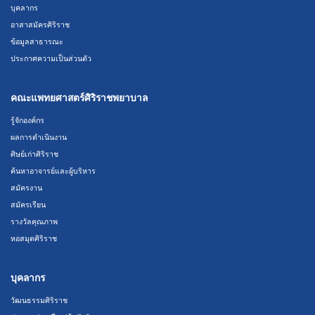
บุคลากร
อาสาสมัครศิริราช
ข้อมูลสาธารณะ
ประกาศความเป็นส่วนตัว
คณะแพทยศาสตร์ศิริราชพยาบาล
รู้จักองค์กร
ผลการดำเนินงาน
ศิษย์เก่าศิริราช
ค้นหาอาจารย์และผู้บริหาร
สมัครงาน
สมัครเรียน
รางวัลคุณภาพ
หอสมุดศิริราช
บุคลากร
วัฒนธรรมศิริราช