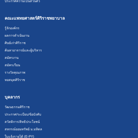
ประกาศความเป็นส่วนตัว
คณะแพทยศาสตร์ศิริราชพยาบาล
รู้จักองค์กร
ผลการดำเนินงาน
ศิษย์เก่าศิริราช
ค้นหาอาจารย์และผู้บริหาร
สมัครงาน
สมัครเรียน
รางวัลคุณภาพ
หอสมุดศิริราช
บุคลากร
วัฒนธรรมศิริราช
ประกาศ/ระเบียบ/ข้อบังคับ
สวัสดิการ/สิทธิประโยชน์
สหกรณ์ออมทรัพย์ ม.มหิดล
ใบแจ้งรายได้ (E-PY)