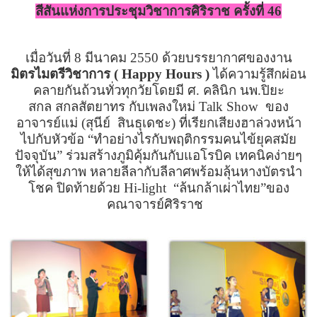
สีสันแห่งการประชุมวิชาการศิริราช ครั้งที่ 46
เมื่อวันที่
8
มีนาคม 2550 ด้วยบรรยากาศของงาน
มิตรไมตรีวิชาการ (
Happy Hours )
ได้ความรู้สึกผ่อน
คลายกันถ้วนทั่วทุกวัยโดยมี
ศ. คลินิก นพ.ปิยะ
สกล
สกลสัตยาทร กับเพลงใหม่
Talk Show
ของ
อาจารย์แม่ (สุนีย์
สินธุเดชะ) ที่เรียกเสียงฮาล่วงหน้า
ไปกับหัวข้อ
“
ทำอย่างไรกับพฤติกรรมคนไข้ยุคสมัย
ปัจจุบัน
”
ร่วมสร้างภูมิคุ้มกันกับแอโรบิค เทคนิคง่ายๆ
ให้ได้สุขภาพ หลายลีลากับลีลาศพร้อมลุ้นหางบัตรนำ
โชค ปิดท้ายด้วย
Hi-light
“
ล้นกล้าเผ่าไทย
”
ของ
คณาจารย์ศิริราช