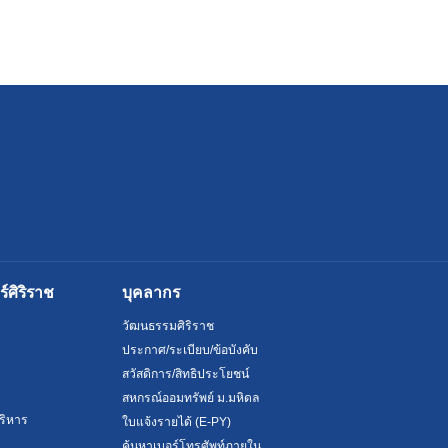
ศิริราช
บุคลากร
วัฒนธรรมศิริราช
ประกาศ/ระเบียบ/ข้อบังคับ
สวัสดิการ/สิทธิประโยชน์
สหกรณ์ออมทรัพย์ ม.มหิดล
ริหาร
ใบแจ้งรายได้ (E-PY)
ค้นหาเบอร์โทรศัพท์ภายใน