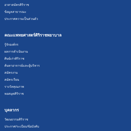
อาสาสมัครศิริราช
ข้อมูลสาธารณะ
ประกาศความเป็นส่วนตัว
คณะแพทยศาสตร์ศิริราชพยาบาล
รู้จักองค์กร
ผลการดำเนินงาน
ศิษย์เก่าศิริราช
ค้นหาอาจารย์และผู้บริหาร
สมัครงาน
สมัครเรียน
รางวัลคุณภาพ
หอสมุดศิริราช
บุคลากร
วัฒนธรรมศิริราช
ประกาศ/ระเบียบ/ข้อบังคับ