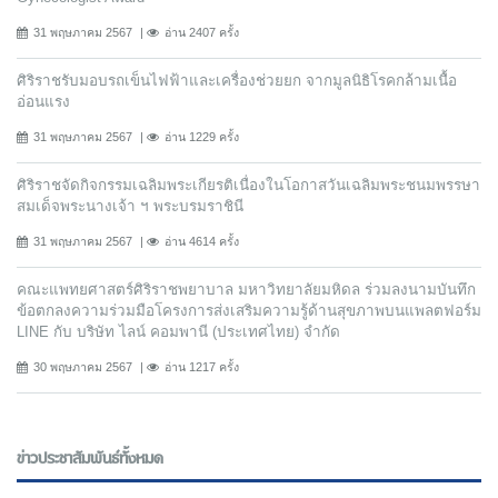
31 พฤษภาคม 2567
อ่าน 2407 ครั้ง
ศิริราชรับมอบรถเข็นไฟฟ้าและเครื่องช่วยยก จากมูลนิธิโรคกล้ามเนื้อ
อ่อนแรง
31 พฤษภาคม 2567
อ่าน 1229 ครั้ง
ศิริราชจัดกิจกรรมเฉลิมพระเกียรติเนื่องในโอกาสวันเฉลิมพระชนมพรรษา
สมเด็จพระนางเจ้า ฯ พระบรมราชินี
31 พฤษภาคม 2567
อ่าน 4614 ครั้ง
คณะแพทยศาสตร์ศิริราชพยาบาล มหาวิทยาลัยมหิดล ร่วมลงนามบันทึก
ข้อตกลงความร่วมมือโครงการส่งเสริมความรู้ด้านสุขภาพบนแพลตฟอร์ม
LINE กับ บริษัท ไลน์ คอมพานี (ประเทศไทย) จํากัด
30 พฤษภาคม 2567
อ่าน 1217 ครั้ง
ข่าวประชาสัมพันธ์ทั้งหมด