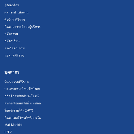
รู้จักองค์กร
ผลการดำเนินงาน
ศิษย์เก่าศิริราช
ค้นหาอาจารย์และผู้บริหาร
สมัครงาน
สมัครเรียน
รางวัลคุณภาพ
หอสมุดศิริราช
บุคลากร
วัฒนธรรมศิริราช
ประกาศ/ระเบียบ/ข้อบังคับ
สวัสดิการ/สิทธิประโยชน์
สหกรณ์ออมทรัพย์ ม.มหิดล
ใบแจ้งรายได้ (E-PY)
ค้นหาเบอร์โทรศัพท์ภายใน
Mail Mahidol
IPTV