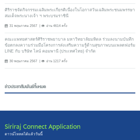
ศิริราชจัดกิจกรรมเฉลิมพระเกียรติเนื่องในโอกาสวันเฉลิมพระชนมพรรษา
สมเด็จพระนางเจ้า ฯ พระบรมราชินี
31 พฤษภาคม 2567
อ่าน 4614 ครั้ง
คณะแพทยศาสตร์ศิริราชพยาบาล มหาวิทยาลัยมหิดล ร่วมลงนามบันทึก
ข้อตกลงความร่วมมือโครงการส่งเสริมความรู้ด้านสุขภาพบนแพลตฟอร์ม
LINE กับ บริษัท ไลน์ คอมพานี (ประเทศไทย) จํากัด
30 พฤษภาคม 2567
อ่าน 1217 ครั้ง
ข่าวประชาสัมพันธ์ทั้งหมด
Siriraj Connect Application
ดาวน์โหลดได้แล้ววันนี้