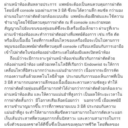
ผ่านหน้าท้องเดิมหลายประการ แพทย์จะต้องเป็นคนควบคุมการผ่าตัด
โดยนั่งที่ console มองผ่านภาพ 3 มิติ ซึ่งจะได้ความลึก คมชัด กว่ามอง
ผ่านจอในการผ่าตัดด้วยกล้องแบบเดิม แพทย์จะต้องฝึกฝนและใช้ความ
ชำนาญโดยใช้มือควบคุมการผ่าตัด ณ ที่ console และถ่ายทอด
สัญญาณไปยังแขนของหุ่นยนต์ซึ่งจะมีเครื่องมือเล็กยาว ผ่านรูที่เจาะ
ผ่านเข้าช่องท้องและทำการผ่าตัดอย่างที่แพทย์ต้องการ เช่น กรีด ตัด
หรือเย็บเนื้อเยื่อ โดยที่การเคลื่อนไหวของเครื่องมือจะเป็นไปตามการ
หมุนของมือแพทย์ผ่าตัดที่ควบคุมที่ console เปรียบเสมือนกับการเอามือ
เข้าไปผ่าตัดในช่องท้องอย่างอิสระแต่ไม่ต้องมีแผลเปิดหน้าท้อง
ถึงแม้ว่าจะมีการเจาะรูผ่านหน้าท้องเช่นเดียวกับการผ่าตัดด้วย
กล้องผ่านหน้าท้อง แต่ด้วยเทคโนโลยีที่เรียกว่า Endowrist จะให้การ
เคลื่อนไหวที่อิสระมากกว่าและแม่นยำมากกว่า เนื่องจากจะมีการคัด
กรองความสั่นด้วยเทคโนโลยีล้ำยุค ประกอบกับการมองเห็นภาพที่เป็น
3 มิติ สามารถบอกความลึกของเนื้อเยื่อและความความชัดสูง ทำให้
การผ่าตัดด้วยหุ่นยนต์นี้สามารถทำได้ง่ายกว่าการผ่าตัดด้วยกล้องเจาะ
ผ่านหน้าท้องเดิม และให้ความแม่นยำที่สูงกว่า เป็นผลให้ระยะเวลาใน
การผ่าตัดสั้นกว่า มีโอกาสเสียเลือดน้อยกว่า นอกจากนี้ เมื่อแพทย์มี
ความชำนาญมากขึ้น การที่ภาพขยายแบบ 3 มิติ ประกอบกับความ
แม่นยำที่สูง จะทำให้สามารถเพิ่มขีดความสามารถในการตัดเลาะแยก
เก็บเส้นประสาทที่ควบคุมการกลั้นปัสสาวะ และความสามารถในการ
แข็งตัวขององคชาตได้ดีขึ้นซึ่งเป็นผลของคุณภาพชีวิต โดยที่ผลของ