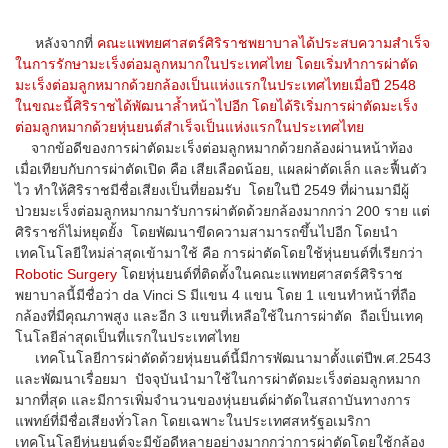
หลังจากที่
คณะแพทยศาสตร์ศิริราชพยาบาลได้ประสบความสำเร็จ
ในการรักษามะเร็งต่อมลูกหมากในประเทศไทย โดยเริ่มทำการผ่าตัด
มะเร็งต่อมลูกหมากด้วยกล้องเป็นแห่งแรกในประเทศไทยเมื่อปี 2548
ในขณะนี้ศิริราชได้พัฒนาล้ำหน้าไปอีก โดยได้ริเริ่มการผ่าตัดมะเร็ง
ต่อมลูกหมากด้วยหุ่นยนต์สำเร็จเป็นแห่งแรกในประเทศไทย
จากข้อดีของการผ่าตัดมะเร็งต่อมลูกหมากด้วยกล้องผ่านหน้าท้อง
เมื่อเทียบกับการผ่าตัดเปิด คือ เสียเลือดน้อย, แผลผ่าตัดเล็ก และฟื้นตัว
ไว ทำให้ศิริราชมีชื่อเสียงเป็นที่ยอมรับ โดยในปี 2549 ที่ผ่านมามีผู้
ป่วยมะเร็งต่อมลูกหมากมารับการผ่าตัดด้วยกล้องมากกว่า 200 ราย แต่
ศิริราชก็ไม่หยุดยั้ง โดยพัฒนาขีดความสามารถขึ้นไปอีก โดยนำ
เทคโนโลยีใหม่ล่าสุดเข้ามาใช้ คือ การผ่าตัดโดยใช้หุ่นยนต์ที่เรียกว่า
Robotic Surgery
โดยหุ่นยนต์ที่ติดตั้งในคณะแพทยศาสตร์ศิริราช
พยาบาลนี้มีชื่อว่า da Vinci S มีแขน 4 แขน โดย 1 แขนทำหน้าที่ถือ
กล้องที่มีคุณภาพสูง และอีก 3 แขนที่เหลือใช้ในการผ่าตัด ถือเป็นเทคฺ
โนโลยีล่าสุดเป็นที่แรกในประเทศไทย
เทคโนโลยีการผ่าตัดด้วยหุ่นยนต์นี้มีการพัฒนามาตั้งแต่ปีพ.ศ.2543
และพัฒนาเรื่อยมา ปัจจุบันนำมาใช้ในการผ่าตัดมะเร็งต่อมลูกหมาก
มากที่สุด และมีการเพิ่มจำนวนของหุ่นยนต์ผ่าตัดในสถาบันทางการ
แพทย์ที่มีชื่อเสียงทั่วโลก โดยเฉพาะในประเทศสหรัฐอเมริกา
เทคโนโลยีหุ่นยนต์จะมีข้อดีหลายอย่างมากกว่าการผ่าตัดโดยใช้กล้อง