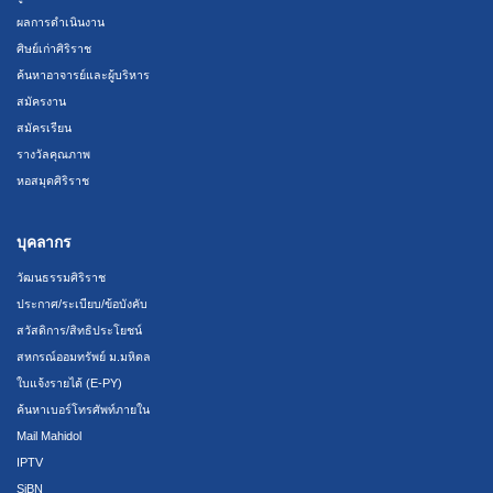
ผลการดำเนินงาน
ศิษย์เก่าศิริราช
ค้นหาอาจารย์และผู้บริหาร
สมัครงาน
สมัครเรียน
รางวัลคุณภาพ
หอสมุดศิริราช
บุคลากร
วัฒนธรรมศิริราช
ประกาศ/ระเบียบ/ข้อบังคับ
สวัสดิการ/สิทธิประโยชน์
สหกรณ์ออมทรัพย์ ม.มหิดล
ใบแจ้งรายได้ (E-PY)
ค้นหาเบอร์โทรศัพท์ภายใน
Mail Mahidol
IPTV
SiBN