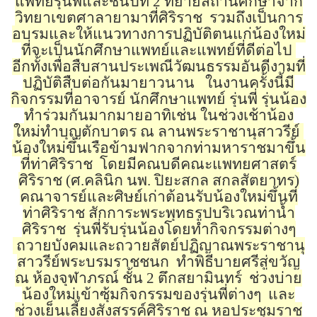
แพทย์รุ่นพี่และชั้นปีที่ 2 ที่ย้ายสถานศึกษาจาก
วิทยาเขตศาลายามาที่ศิริราช
รวมถึงเป็นการ
อบรมและให้แนวทางการปฏิบัติตนแก่น้องใหม่
ที่จะเป็นนักศึกษาแพทย์และแพทย์ที่ดีต่อไป
อีกทั้งเพื่อสืบสานประเพณีวัฒนธรรมอันดีงามที่
ปฏิบัติสืบต่อกันมายาวนาน
ในงานครั้งนี้มี
กิจกรรมที่อาจารย์ นักศึกษาแพทย์ รุ่นพี่ รุ่นน้อง
ทำร่วมกันมากมายอาทิเช่น ในช่วงเช้าน้อง
ใหม่ทำบุญตักบาตร ณ ลานพระราชานุสาวรีย์
น้องใหม่ขึ้นเรือข้ามฟากจากท่ามหาราชมาขึ้น
ที่ท่าศิริราช
โดยมีคณบดีคณะแพทยศาสตร์
ศิริราช (ศ.คลินิก นพ. ปิยะสกล สกลสัตยาทร)
คณาจารย์และศิษย์เก่าต้อนรับน้องใหม่ขึ้นที่
ท่าศิริราช สักการะพระพุทธรูปบริเวณท่าน้ำ
ศิริราช
รุ่นพี่รับรุ่นน้องโดยทำกิจกรรมต่างๆ
ถวายบังคมและถวายสัตย์ปฏิญาณพระราชานุ
สาวรีย์พระบรมราชชนก
ทำพิธีบายศรีสู่ขวัญ
ณ ห้องจุฬาภรณ์ ชั้น 2 ตึกสยามินทร์
ช่วงบ่าย
น้องใหม่เข้าซุ้มกิจกรรมของรุ่นพี่ต่างๆ
และ
ช่วงเย็นเลี้ยงสังสรรค์ศิริราช ณ หอประชุมราช