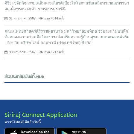
ศิริราชจัดกิจกรรมเฉลิมพระเกียรติเนื่องในโอกาสวันเฉลิมพระชนมพรรษา
สมเด็จพระนางเจ้า ฯ พระบรมราชินี
31 พฤษภาคม 2567
อ่าน 4614 ครั้ง
คณะแพทยศาสตร์ศิริราชพยาบาล มหาวิทยาลัยมหิดล ร่วมลงนามบันทึก
ข้อตกลงความร่วมมือโครงการส่งเสริมความรู้ด้านสุขภาพบนแพลตฟอร์ม
LINE กับ บริษัท ไลน์ คอมพานี (ประเทศไทย) จํากัด
30 พฤษภาคม 2567
อ่าน 1217 ครั้ง
ข่าวประชาสัมพันธ์ทั้งหมด
Siriraj Connect Application
ดาวน์โหลดได้แล้ววันนี้