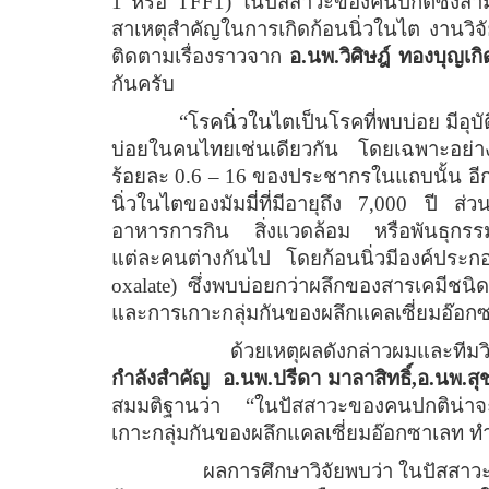
1
หรือ
TFF1)
ในปัสสาวะของคนปกติซึ่งสาม
สาเหตุสำคัญในการเกิดก้อนนิ่วในไต งานวิจัย
ติดตามเรื่องราวจาก
อ
.
นพ
.
วิศิษฎ์ ทองบุญเกิ
กันครับ
“
โรคนิ่วในไตเป็นโรคที่พบบ่อย มีอุบั
บ่อยในคนไทยเช่นเดียวกัน โดยเฉพาะอย่างย
ร้อยละ
0.6 – 16
ของประชากรในแถบนั้น อีกท
นิ่วในไตของมัมมี่ที่มีอายุถึง
7,000
ปี ส่วน
อาหารการกิน สิ่งแวดล้อม หรือพันธุกรรม
แต่ละคนต่างกันไป โดยก้อนนิ่วมีองค์ประก
oxalate)
ซึ่งพบบ่อยกว่าผลึกของสารเคมีชนิด
และการเกาะกลุ่มกันของผลึกแคลเซี่ยมอ๊อก
ด้วยเหตุผลดังกล่าวผมและทีมว
กำลังสำคัญ
อ
.
นพ
.
ปรีดา มาลาสิทธิ์,อ
.
นพ
.
สุ
สมมติฐานว่า
“
ในปัสสาวะของคนปกติน่าจ
เกาะกลุ่มกันของผลึกแคลเซี่ยมอ๊อกซาเลท ทำใ
ผลการศึกษาวิจัยพบว่า ในปัสสาวะ