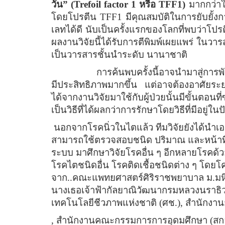
วัน
” (Trefoil factor 1
หรือ
TFF1)
มากกว่าใ
โดยโปรตีน
TFF1
มีคุณสมบัติในการยับยั้
เลทได้ดี นับเป็นครั้งแรกของโลกที่พบว่าโปร
ผลงานวิจัยนี้ได้รับการตีพิมพ์เผยแพร่ ในว
เป็นวารสารชั้นนำระดับ นานาชาติ
การค้นพบครั้งนี้อาจนำมาสู่การพ
มีประสิทธิภาพมากขึ้น แต่อาจต้องอาศัยระย
ได้จากงานวิจัยมาใช้กับผู้ป่วยนั้นมีขั้นตอน
เป็นวิธีที่ได้ผลกว่าการรักษาโดยวิธีที่มีอยู่ใ
นอกจากโรคนิ่วในไตแล้ว ทีมวิจัยยังได้นำเ
สามารถใช้ตรวจสอบชนิด ปริมาณ และหน้าที
ระบบ มาศึกษาวิจัยโรคอื่น ๆ อีกหลายโรคด้
โรคไตชนิดอื่น โรคติดเชื้อชนิดต่าง ๆ โดยโคร
จาก
..
คณะแพทยศาสตร์ศิริราชพยาบาล ม
.
มห
นางเธอเจ้าฟ้ากัลยาณิวัฒนากรมหลวงนราธิวา
เทคโนโลยีชีวภาพแห่งชาติ
(
ศช
.)
, สำนักงาน
, สำนักงานคณะกรรมการการอุดมศึกษา
(
สก