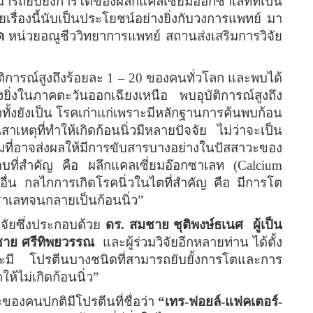
ารถยับยั้งการโตของผลึกแคลเซี่ยมอ๊อกซาเลทที่เป็น
เรื่องนี้นับเป็นประโยชน์อย่างยิ่งกับวงการแพทย์ มา
ด
หน่วยอณูชีววิทยาการแพทย์ สถานส่งเสริมการวิจัย
ติการณ์สูงถึงร้อยละ
1 – 20
ของคนทั่วโลก และพบได้
ิ่งในภาคตะวันออกเฉียงเหนือ พบอุบัติการณ์สูงถึง
ั้งยังเป็น โรคเก่าแก่เพราะมีหลักฐานการค้นพบก้อน
สาเหตุที่ทำให้เกิดก้อนนิ่วมีหลายปัจจัย ไม่ว่าจะเป็น
ที่อาจส่งผลให้มีการขับสารบางอย่างในปัสสาวะของ
อบที่สำคัญ คือ ผลึกแคลเซี่ยมอ๊อกซาเลท
(Calcium
อื่น กลไกการเกิดโรคนิ่วในไตที่สำคัญ คือ มีการโต
ซาเลทจนกลายเป็นก้อนนิ่ว
”
ิจัยซึ่งประกอบด้วย
ดร
.
สมชาย ชุติพงษ์ธเนศ
ผู้เป็น
ชาย ศรีทิพยวรรณ
และผู้ร่วมวิจัยอีกหลายท่าน ได้ตั้ง
ะมี โปรตีนบางชนิดที่สามารถยับยั้งการโตและการ
ห้ไม่เกิดก้อนนิ่ว
”
ของคนปกติมีโปรตีนที่ชื่อว่า
“
เทร
-
ฟอยล์
-
แฟคเตอร์
-