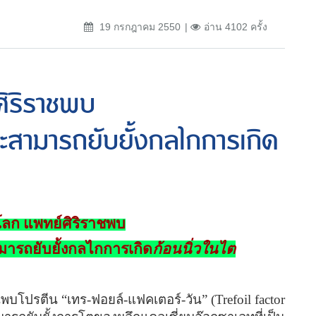
19 กรกฎาคม 2550
อ่าน 4102 ครั้ง
ศิริราชพบ
วะสามารถยับยั้งกลไกการเกิด
โลก แพทย์ศิริราชพบ
ารถยับยั้งกลไกการเกิด
ก้อนนิ่วในไต
้นพบโปรตีน
“
เทร
-
ฟอยล์
-
แฟคเตอร์
-
วัน
” (Trefoil factor