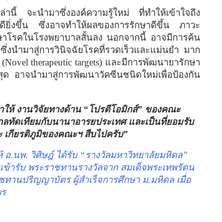
หล่านี้ จะนำมาซึ่งองค์ความรู้ใหม่ ที่ทำให้เข้าใจถึง
ียิ่งขึ้น ซึ่งอาจทำให้ผลของการรักษาดีขึ้น ภาวะ
าโรคในโรงพยาบาลสั้นลง นอกจากนี้ อาจมีการค้น
)
ซึ่งนำมาสู่การวินิจฉัยโรคที่รวดเร็วและแม่นยำ มาก
(Novel therapeutic targets)
และมีการพัฒนายารักษา
ที่สุด อาจนำมาสู่การพัฒนาวัคซีนชนิดใหม่เพื่อป้องกัน
ำให้ งานวิจัยทางด้าน
“
โปรตีโอมิกส์
”
ของคณะ
ากลทัดเทียมกับนานาอารยประเทศ และเป็นที่ยอมรับ
 เกียรติภูมิของคณะฯ สืบไปครับ
”
้ อ
.
นพ
.
วิศิษฎ์ ได้รับ
“
รางวัลมหาวิทยาลัยมหิดล
”
เข้ารับ พระราชทานรางวัลจาก สมเด็จพระเทพรัตน
ชทานปริญญาบัตร ผู้สำเร็จการศึกษา ม
.
มหิดล เมื่อ
พร