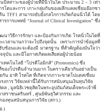
นปัสสาวะของผู้ป่วยที่มีนิ่วในไต ประมาณ
2 – 3
เท่า
งการโตและการ เกาะกลุ่มกันของผลึกแคลเซี่ยมอ๊อกซา
ตีน
TFF1
สามารถยับยั้งกลไกการเกิดก้อนนิ่วได้ โดย
ารสารการแพทย์
“Journal of Clinical Investigation”
ซึ่ง
ัฒนาวิธีการรักษา และป้องกันการเกิด โรคนิ่วในไตที่
ะเวลานานกว่าจะไปถึงจุดนั้น เพราะการนำข้อมูลที่
ที่ซับซ้อนและจะต้องมี มาตรฐาน ที่สำคัญต้องมั่นใจว่า
นปัจจุบัน และมีโอกาสเกิดผลเสียต่อผู้ป่วยน้อย
อาเทคโนโลยี
“
โปรตีโอมิกส์
” (Proteomics)
ซึ่ง
่ของโปรตีนจำนวนมาก ในคราวเดียวกันอย่างเป็น
วยกัน อาทิ โรคไต ที่เกิดจากภาวะขาดโปแตสเซี่ยม
งการ วิจัยเหล่านี้ได้รับการสนับสนุนเงินทุนวิจัย
ิดล , มูลนิธิเวชดุสิตในพระอุปถัมภ์สมเด็จพระเจ้าพี่
สราชนครินทร์ , ศูนย์พันธุวิศวกรรม และ
กองทุนสนับสนุนการวิจัย
(
สกว
.)
อ
.)