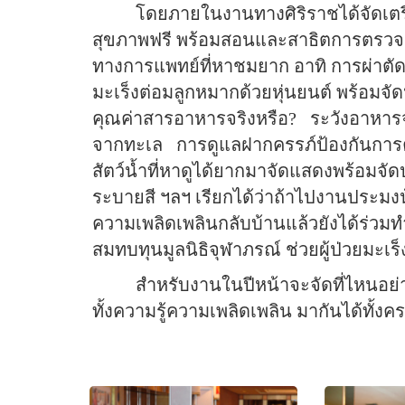
โดยภายในงานทางศิริราชได้จัดเ
สุขภาพฟรี พร้อมสอนและสาธิตการตรวจมะ
ทางการแพทย์ที่หาชมยาก อาทิ การผ่าตั
มะเร็งต่อมลูกหมากด้วยหุ่นยนต์ พร้อมจั
คุณค่าสารอาหารจริงหรือ?
ระวังอาหารจ
จากทะเล
การดูแลฝากครรภ์ป้องกันการ
สัตว์น้ำที่หาดูได้ยากมาจัดแสดงพร้อม
ระบายสี ฯลฯ เรียกได้ว่าถ้าไปงานประมง
ความเพลิดเพลินกลับบ้านแล้วยังได้ร่ว
สมทบทุนมูลนิธิจุฬาภรณ์ ช่วยผู้ป่วยมะเร็
สำหรับงานในปีหน้าจะจัดที่ไหนอย่
ทั้งความรู้ความเพลิดเพลิน มากันได้ทั้ง