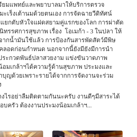
ตรียมแพทย์และพยาบาลมาให้บริการตรวจ
เร็งเต้านมด้วยตนเอง การจัดฉายวีดิทัศน์
ดแยกตับหัวใจแฝดสยามคู่แรกของโลก การผ่าตัด
ดนิทรรศการสุขภาพ เรื่อง
โอเมก้า - 3 ในปลา ให้
ากน้ำมันใช้แล้ว การป้องกันสารพัดสัตว์มีพิษ
คลอดก่อนกำหนด นอกจากนี้ยังมียังมีการนำ
จัดประกวดพันธ์ปลาสวยงาม แข่งขันวาดภาพ
น้อมเกล้าฯได้ความรู้ด้านสุขภาพ ประมงและ
มทำบุญด้วยเพราะรายได้จากการจัดงานจะร่วม
ง
างไรอย่าลืมติดตามกันนะครับ งานดีๆมีสาระได้
ครอบครัว ต้องงานประมงน้อมเกล้าฯ...