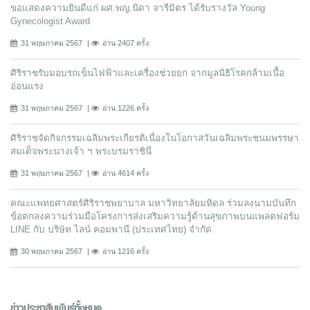
ขอแสดงความยินดีแก่ ผศ.พญ.นิดา จารีมิตร ได้รับรางวัล Young
Gynecologist Award
31 พฤษภาคม 2567
อ่าน 2407 ครั้ง
ศิริราชรับมอบรถเข็นไฟฟ้าและเครื่องช่วยยก จากมูลนิธิโรคกล้ามเนื้อ
อ่อนแรง
31 พฤษภาคม 2567
อ่าน 1226 ครั้ง
ศิริราชจัดกิจกรรมเฉลิมพระเกียรติเนื่องในโอกาสวันเฉลิมพระชนมพรรษา
สมเด็จพระนางเจ้า ฯ พระบรมราชินี
31 พฤษภาคม 2567
อ่าน 4614 ครั้ง
คณะแพทยศาสตร์ศิริราชพยาบาล มหาวิทยาลัยมหิดล ร่วมลงนามบันทึก
ข้อตกลงความร่วมมือโครงการส่งเสริมความรู้ด้านสุขภาพบนแพลตฟอร์ม
LINE กับ บริษัท ไลน์ คอมพานี (ประเทศไทย) จํากัด
30 พฤษภาคม 2567
อ่าน 1216 ครั้ง
ข่าวประชาสัมพันธ์ทั้งหมด