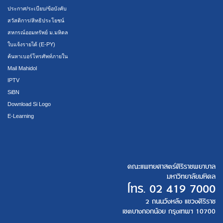
ประกาศ/ระเบียบ/ข้อบังคับ
สวัสดิการ/สิทธิประโยชน์
สหกรณ์ออมทรัพย์ ม.มหิดล
ใบแจ้งรายได้ (E-PY)
ค้นหาเบอร์โทรศัพท์ภายใน
Mail Mahidol
IPTV
SiBN
Download Si Logo
E-Learning
คณะแพทยศาสตร์ศิริราชพยาบาล
มหาวิทยาลัยมหิดล
โทร.
02 419 7000
2 ถนนวังหลัง แขวงศิริราช
เขตบางกอกน้อย กรุงเทพฯ 10700