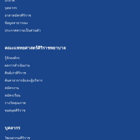
บริจาค
บุคลากร
อาสาสมัครศิริราช
ข้อมูลสาธารณะ
ประกาศความเป็นส่วนตัว
คณะแพทยศาสตร์ศิริราชพยาบาล
รู้จักองค์กร
ผลการดำเนินงาน
ศิษย์เก่าศิริราช
ค้นหาอาจารย์และผู้บริหาร
สมัครงาน
สมัครเรียน
รางวัลคุณภาพ
หอสมุดศิริราช
บุคลากร
วัฒนธรรมศิริราช