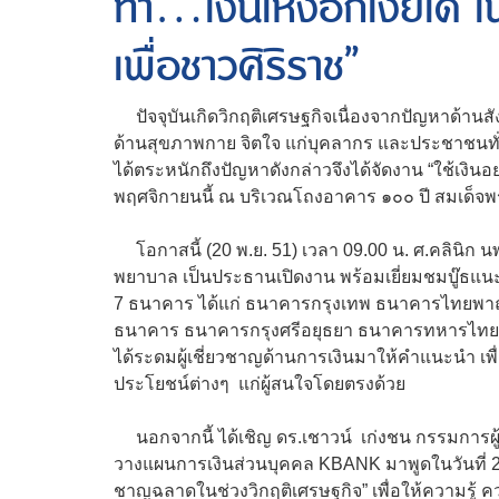
ทำ...เงินให้งอกเงยได้ ใน
เพื่อชาวศิริราช”
ปัจจุบันเกิดวิกฤติเศรษฐกิจเนื่องจากปัญหาด้านสั
ด้านสุขภาพกาย จิตใจ แก่บุคลากร และประชาชนท
ได้ตระหนักถึงปัญหาดังกล่าวจึงได้จัดงาน “ใช้เงินอย่า
พฤศจิกายนนี้ ณ บริเวณโถงอาคาร ๑๐๐ ปี สมเด็จพ
โอกาสนี้ (20 พ.ย. 51) เวลา 09.00 น. ศ.คลินิก 
พยาบาล เป็นประธานเปิดงาน พร้อมเยี่ยมชมบู๊ธแน
7 ธนาคาร ได้แก่ ธนาคารกรุงเทพ ธนาคารไทยพ
ธนาคาร ธนาคารกรุงศรีอยุธยา ธนาคารทหารไทย และ
ได้ระดมผู้เชี่ยวชาญด้านการเงินมาให้คำแนะนำ เพื
ประโยชน์ต่างๆ แก่ผู้สนใจโดยตรงด้วย
นอกจากนี้ ได้เชิญ ดร.เชาวน์ เก่งชน กรรมการผู้จ
วางแผนการเงินส่วนบุคคล KBANK มาพูดในวันที่ 21 
ชาญฉลาดในช่วงวิกฤติเศรษฐกิจ” เพื่อให้ความรู้ 