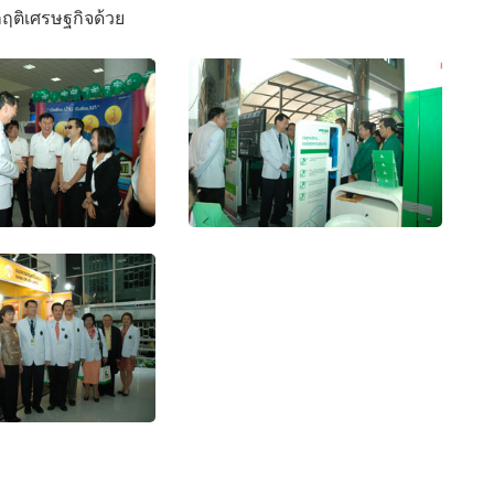
กฤติเศรษฐกิจด้วย