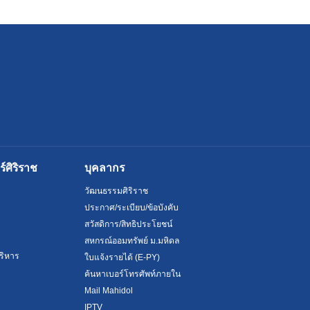
ศิริราช
บุคลากร
วัฒนธรรมศิริราช
ประกาศ/ระเบียบ/ข้อบังคับ
สวัสดิการ/สิทธิประโยชน์
สหกรณ์ออมทรัพย์ ม.มหิดล
ริหาร
ใบแจ้งรายได้ (E-PY)
ค้นหาเบอร์โทรศัพท์ภายใน
Mail Mahidol
IPTV