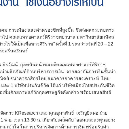
งาน “ใช้เงินอย่างไรให้เป็น
งคม การเมือง และค่าครองชีพที่สูงขึ้น จึงส่งผลกระทบทาง
ั่วไป คณะแพทยศาสตร์ศิริราชพยาบาล มหาวิทยาลัยมหิดล
งไรให้เป็นเพื่อชาวศิริราช” ครั้งที่ 1 ระหว่างวันที่ 20 – 22
ระศรีนครินทร์
นพ.ธีรวัฒน์ กุลทนันทน์ คณบดีคณะแพทยศาสตร์ศิริราช
ะนำผลิตภัณฑ์ด้านบริหารการเงิน จากสถาบันการเงินชั้นนำ
าณิชย์ ธนาคารกสิกรไทย ธนาคารอาคารสงเคราะห์ ไทย
 1 บริษัทประกันชีวิต ได้แก่ บริษัทเมืองไทยประกันชีวิต
่อเพิ่มศักยภาพแก้วิกฤตเศรษฐกิจดังกล่าว พร้อมเสนอสิทธิ
ัดการ KResearch และ คุณอุมาพันธ์ เจริญยิ่ง ผอ.ฝ่าย
พ.ย. เวลา 13.30 น. เกี่ยวกับเคล็ดลับ “ออมและลงทุนอย่าง
ความเข้าใจ ในการบริหารจัดการด้านการเงิน พร้อมรับคำ