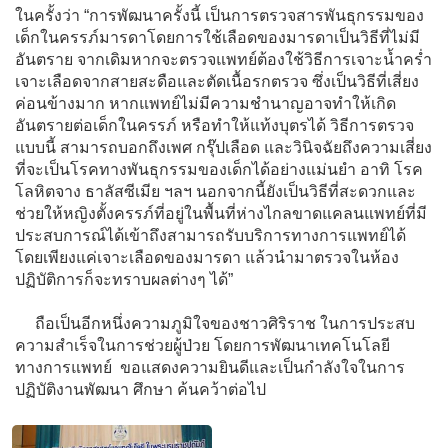
ในครั้งว่า “การพัฒนาครั้งนี้ เป็นการตรวจสารพันธุกรรมของ
เด็กในครรภ์มารดาโดยการใช้เลือดของมารดาเป็นวิธีที่ไม่มี
อันตราย จากเดิมหากจะตรวจแพทย์ต้องใช้วิธีการเจาะน้ำคร่ำ
เจาะเลือดจากสายสะดือและตัดเนื้อรกตรวจ ซึ่งเป็นวิธีที่เสี่ยง
ค่อนข้างมาก หากแพทย์ไม่มีความชำนาญอาจทำให้เกิด
อันตรายต่อเด็กในครรภ์ หรือทำให้แท้งบุตรได้ วิธีการตรวจ
แบบนี้ สามารถบอกถึงเพศ กรุ๊ปเลือด และวินิจฉัยถึงความเสี่ยง
ที่จะเป็นโรคทางพันธุกรรมของเด็กได้อย่างแม่นยำ อาทิ โรค
โลหิตจาง ธาลัสซีเมีย ฯลฯ นอกจากนี้ยังเป็นวิธีที่สะดวกและ
ช่วยให้หญิงตั้งครรภ์ที่อยู่ในพื้นที่ห่างไกลขาดแคลนแพทย์ที่มี
ประสบการณ์ได้เข้าถึงสามารถรับบริการทางการแพทย์ได้
โดยเพียงแค่เจาะเลือดของมารดา แล้วนำมาตรวจในห้อง
ปฏิบัติการก็จะทราบผลต่างๆ ได้”
ถือเป็นอีกหนึ่งความภูมิใจของชาวศิริราช ในการประสบ
ความสำเร็จในการช่วยผู้ป่วย โดยการพัฒนาเทคโนโลยี
ทางการแพทย์ ขอแสดงความยินดีและเป็นกำลังใจในการ
ปฏิบัติงานพัฒนา ศึกษา ค้นคว้าต่อไป