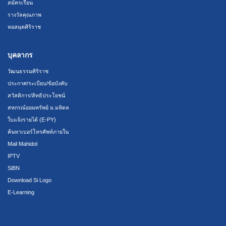
สมัครเรียน
รางวัลคุณภาพ
หอสมุดศิริราช
บุคลากร
วัฒนธรรมศิริราช
ประกาศ/ระเบียบ/ข้อบังคับ
สวัสดิการ/สิทธิประโยชน์
สหกรณ์ออมทรัพย์ ม.มหิดล
ใบแจ้งรายได้ (E-PY)
ค้นหาเบอร์โทรศัพท์ภายใน
Mail Mahidol
IPTV
SiBN
Download Si Logo
E-Learning