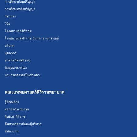
การศึกษาก่อนปริญญา
การศึกษาหลังปริญญา
วิชาการ
วิจัย
โรงพยาบาลศิริราช
โรงพยาบาลศิริราช ปิยมหาราชการุณย์
บริจาค
บุคลากร
อาสาสมัครศิริราช
ข้อมูลสาธารณะ
ประกาศความเป็นส่วนตัว
คณะแพทยศาสตร์ศิริราชพยาบาล
รู้จักองค์กร
ผลการดำเนินงาน
ศิษย์เก่าศิริราช
ค้นหาอาจารย์และผู้บริหาร
สมัครงาน