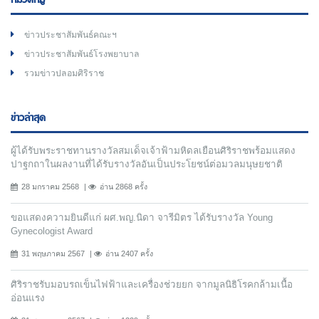
หมวดหมู่
ข่าวประชาสัมพันธ์คณะฯ
ข่าวประชาสัมพันธ์โรงพยาบาล
รวมข่าวปลอมศิริราช
ข่าวล่าสุด
ผู้ได้รับพระราชทานรางวัลสมเด็จเจ้าฟ้ามหิดลเยือนศิริราชพร้อมแสดง
ปาฐกถาในผลงานที่ได้รับรางวัลอันเป็นประโยชน์ต่อมวลมนุษยชาติ
28 มกราคม 2568
อ่าน 2868 ครั้ง
ขอแสดงความยินดีแก่ ผศ.พญ.นิดา จารีมิตร ได้รับรางวัล Young
Gynecologist Award
31 พฤษภาคม 2567
อ่าน 2407 ครั้ง
ศิริราชรับมอบรถเข็นไฟฟ้าและเครื่องช่วยยก จากมูลนิธิโรคกล้ามเนื้อ
อ่อนแรง