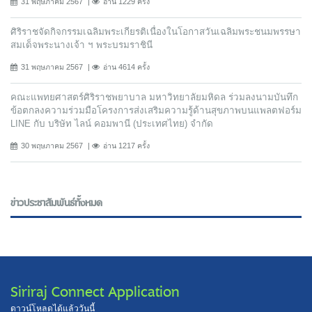
31 พฤษภาคม 2567
อ่าน 1229 ครั้ง
ศิริราชจัดกิจกรรมเฉลิมพระเกียรติเนื่องในโอกาสวันเฉลิมพระชนมพรรษา
สมเด็จพระนางเจ้า ฯ พระบรมราชินี
31 พฤษภาคม 2567
อ่าน 4614 ครั้ง
คณะแพทยศาสตร์ศิริราชพยาบาล มหาวิทยาลัยมหิดล ร่วมลงนามบันทึก
ข้อตกลงความร่วมมือโครงการส่งเสริมความรู้ด้านสุขภาพบนแพลตฟอร์ม
LINE กับ บริษัท ไลน์ คอมพานี (ประเทศไทย) จํากัด
30 พฤษภาคม 2567
อ่าน 1217 ครั้ง
ข่าวประชาสัมพันธ์ทั้งหมด
Siriraj Connect Application
ดาวน์โหลดได้แล้ววันนี้