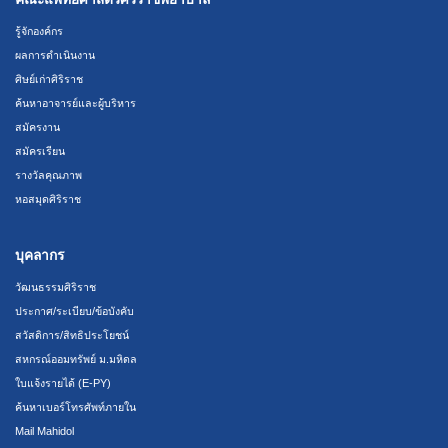
รู้จักองค์กร
ผลการดำเนินงาน
ศิษย์เก่าศิริราช
ค้นหาอาจารย์และผู้บริหาร
สมัครงาน
สมัครเรียน
รางวัลคุณภาพ
หอสมุดศิริราช
บุคลากร
วัฒนธรรมศิริราช
ประกาศ/ระเบียบ/ข้อบังคับ
สวัสดิการ/สิทธิประโยชน์
สหกรณ์ออมทรัพย์ ม.มหิดล
ใบแจ้งรายได้ (E-PY)
ค้นหาเบอร์โทรศัพท์ภายใน
Mail Mahidol